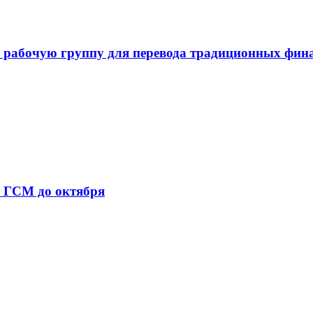
 рабочую группу для перевода традиционных фин
т ГСМ до октября