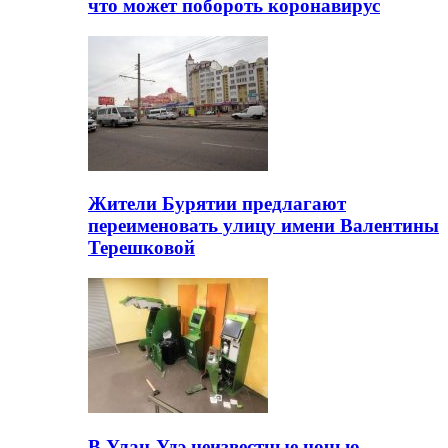
что может побороть коронавирус
Жители Бурятии предлагают
переименовать улицу имени Валентины
Терешковой
В Улан-Удэ неизвестные ночью