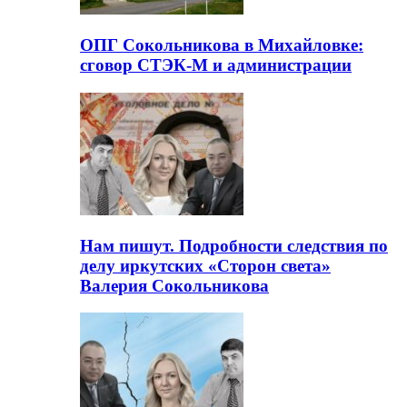
ОПГ Сокольникова в Михайловке:
сговор СТЭК-М и администрации
Нам пишут. Подробности следствия по
делу иркутских «Сторон света»
Валерия Сокольникова