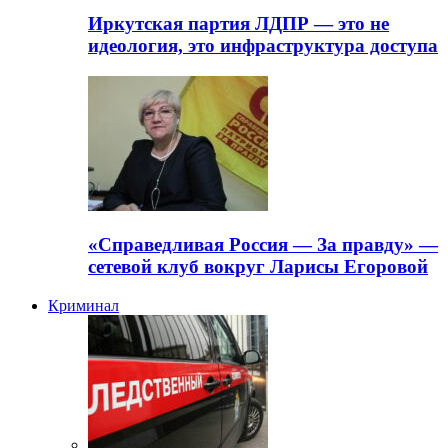
Иркутская партия ЛДПР — это не
идеология, это инфраструктура доступа
«Справедливая Россия — За правду» —
сетевой клуб вокруг Ларисы Егоровой
Криминал