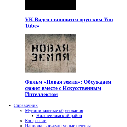
VK Видео становится «русским You
Tube»
Фильм «Новая земля»: Обсуждаем
сюжет вместе с Искусственным
Интеллектом
Справочник
Муниципальные образования
Нижнеилимский район
Конфессии
Национально-культурные центры