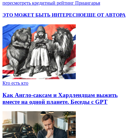
пересмотреть кредитный рейтинг Приангарья
ЭТО МОЖЕТ БЫТЬ ИНТЕРЕСНО
ЕЩЕ ОТ АВТОРА
Кто есть кто
Как Англо-саксам и Хардлендцам выжить
вместе на одной планете. Беседы с GPT