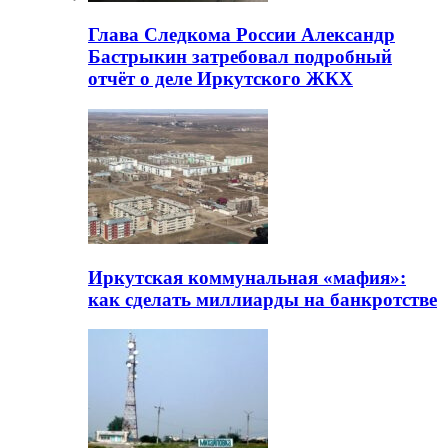
Глава Следкома России Александр
Бастрыкин затребовал подробный
отчёт о деле Иркутского ЖКХ
Иркутская коммунальная «мафия»:
как сделать миллиарды на банкротстве