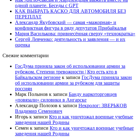
одной планете. Беседы с GPT
КАК ВЫБРАТЬ КАСКО ДЛЯ АВТОМОБИЛЯ БЕЗ
ПЕРЕПЛАТ
Александр Якубовский — самая «мажорная» и
конфликтная фигура в ряду депутатов Прибайкалья
Мария Василькова: привнесённая сверху «технократка»
Сергей Левченко: деятельность и заявления — и их
оценка
Свежие комментарии
ГосДума приняла закон об использовании армии за
рубежом. Степени тревожности | Кто есть кто в
Байкальском регионе
к записи
ГосДума приняла закон
об использовании армии за рубежом для защиты
россиян
Марк Полынов
к записи
Банду наркоторговцев
«повязали» силовики в Ангарске
Александр Полозов
к записи
Некролог: ЗВЕРЬКОВ
Владимир Семенович
Игорь
к записи
Кто и как уничтожал военные учебные
заведения нашей Родины
Семен
к записи
Кто и как уничтожал военные учебные
заведения нашей Родины