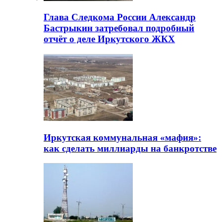
Глава Следкома России Александр
Бастрыкин затребовал подробный
отчёт о деле Иркутского ЖКХ
Иркутская коммунальная «мафия»:
как сделать миллиарды на банкротстве