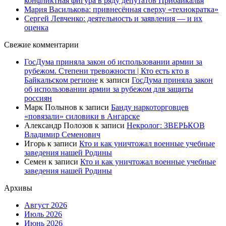
конфликтная фигура в ряду депутатов Прибайкалья
Мария Василькова: привнесённая сверху «технократка»
Сергей Левченко: деятельность и заявления — и их
оценка
Свежие комментарии
ГосДума приняла закон об использовании армии за
рубежом. Степени тревожности | Кто есть кто в
Байкальском регионе
к записи
ГосДума приняла закон
об использовании армии за рубежом для защиты
россиян
Марк Полынов
к записи
Банду наркоторговцев
«повязали» силовики в Ангарске
Александр Полозов
к записи
Некролог: ЗВЕРЬКОВ
Владимир Семенович
Игорь
к записи
Кто и как уничтожал военные учебные
заведения нашей Родины
Семен
к записи
Кто и как уничтожал военные учебные
заведения нашей Родины
Архивы
Август 2026
Июль 2026
Июнь 2026