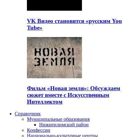
VK Видео становится «русским You
Tube»
Фильм «Новая земля»: Обсуждаем
сюжет вместе с Искусственным
Интеллектом
Справочник
Муниципальные образования
Нижнеилимский район
Конфессии
Национально-культурные центры