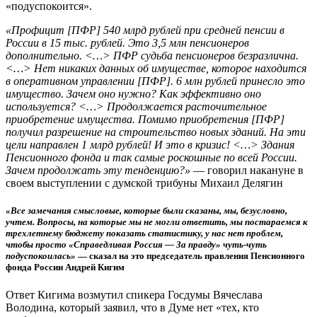
«подуспокоится».
«Профицит [ПФР] 540 млрд рублей при средней пенсии в
России в 15 тыс. рублей. Это 3,5 млн пенсионеров
дополнительно. <…> ПФР судьба пенсионеров безразлична.
<…> Нет никаких данных об имуществе, которое находится
в оперативном управлении [ПФР]. 6 млн рублей принесло это
имущество. Зачем оно нужно? Как эффективно оно
используется? <…> Продолжается расточительное
приобретение имущества. Помимо приобретения [ПФР]
получил разрешение на строительство новых зданий. На эти
цели направлен 1 млрд рублей! И это в кризис! <…> Здания
Пенсионного фонда и так самые роскошные по всей России.
Зачем продолжать эту тенденцию?»
— говорил накануне в
своем выступлении с думской трибуны Михаил Делягин
«Все замечания смысловые, которые были сказаны, мы, безусловно,
учтем. Вопросы, на которые мы не могли ответить, мы постараемся к
трехлетнему бюджету показать статистику, у нас нет проблем,
чтобы просто «Справедливая Россия — За правду» чуть-чуть
подуспокоилась»
— сказал на это председатель правления Пенсионного
фонда России Андрей Кигим
Ответ Кигима возмутил спикера Госдумы Вячеслава
Володина, который заявил, что в Думе нет «тех, кто