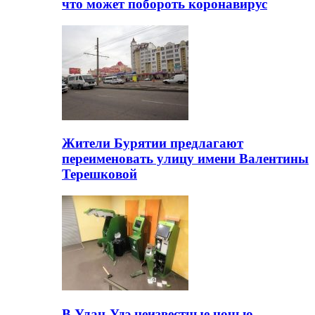
что может побороть коронавирус
Жители Бурятии предлагают
переименовать улицу имени Валентины
Терешковой
В Улан-Удэ неизвестные ночью