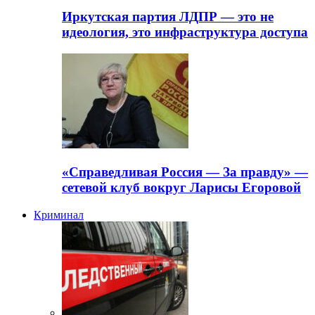
Иркутская партия ЛДПР — это не
идеология, это инфраструктура доступа
«Справедливая Россия — За правду» —
сетевой клуб вокруг Ларисы Егоровой
Криминал