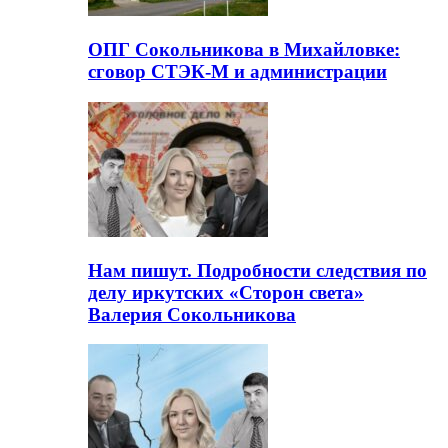
ОПГ Сокольникова в Михайловке:
сговор СТЭК-М и администрации
Нам пишут. Подробности следствия по
делу иркутских «Сторон света»
Валерия Сокольникова