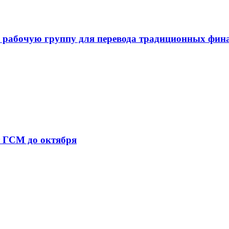
 рабочую группу для перевода традиционных фин
т ГСМ до октября