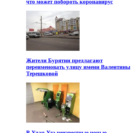
что может побороть коронавирус
Жители Бурятии предлагают
переименовать улицу имени Валентины
Терешковой
В Улан-Удэ неизвестные ночью