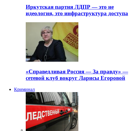
Иркутская партия ЛДПР — это не
идеология, это инфраструктура доступа
«Справедливая Россия — За правду» —
сетевой клуб вокруг Ларисы Егоровой
Криминал