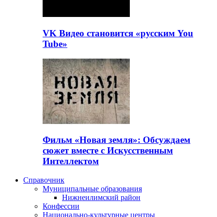
VK Видео становится «русским You
Tube»
Фильм «Новая земля»: Обсуждаем
сюжет вместе с Искусственным
Интеллектом
Справочник
Муниципальные образования
Нижнеилимский район
Конфессии
Национально-культурные центры