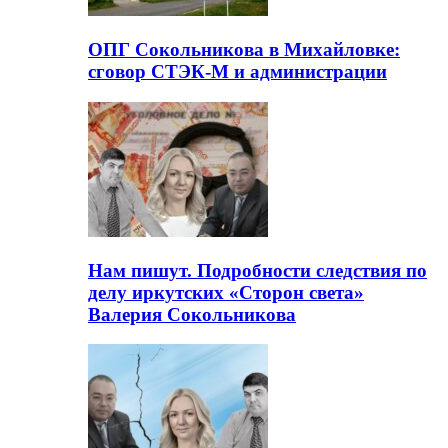
ОПГ Сокольникова в Михайловке:
сговор СТЭК-М и администрации
Нам пишут. Подробности следствия по
делу иркутских «Сторон света»
Валерия Сокольникова