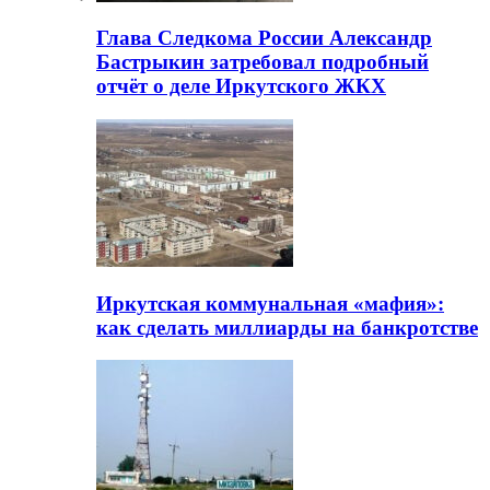
Глава Следкома России Александр
Бастрыкин затребовал подробный
отчёт о деле Иркутского ЖКХ
Иркутская коммунальная «мафия»:
как сделать миллиарды на банкротстве