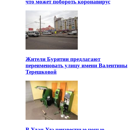
что может побороть коронавирус
Жители Бурятии предлагают
переименовать улицу имени Валентины
Терешковой
В Улан-Удэ неизвестные ночью