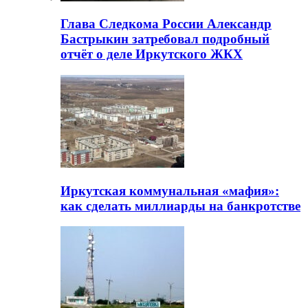
Глава Следкома России Александр
Бастрыкин затребовал подробный
отчёт о деле Иркутского ЖКХ
Иркутская коммунальная «мафия»:
как сделать миллиарды на банкротстве