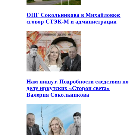
ОПГ Сокольникова в Михайловке:
сговор СТЭК-М и администрации
Нам пишут. Подробности следствия по
делу иркутских «Сторон света»
Валерия Сокольникова