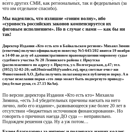
всего других СМИ, как региональных, так и федеральных (за
что им отдельное спасибо).
Мы надеялись, что излишне «гоним волну», ибо
«суровость российских законов компенсируется их
фиговым исполнением». Но в случае с нами — как бы ни
так!
Директор Издания «Кто есть кто в Байкальском регионе» Михаил Зимин
(ответчик) получил официальную повестку №5-645/202 явится 19 ноября
в 14-00 по делу об административном правонарушении мировому судье
судебного участка № 20 Ленинского района г. Иркутска
(расположенного по адресу г. Иркутск, ул. Волгоградская, д.47; тел.
(3952) 32-02-20; su020mirsud38@yandex.ru), пред светлые очи г-жи
Финогеновой А.О. Дабы получить полагающуюся публичную порку. А в
случае нежелания порки «это лицо может быть подвергнуто приводу»
(под белые руки, ст. 27.15 КоАп).
По версии директора Издания «Кто есть кто» Михаила
Зимина, «есть 3-4 убедительных причины наехать на него
лично, либо его издание», развивающееся уже более 20 лет в
отсутствии «бюджетных источников финансирования». Но
говорить о причинах наезда ДО суда — неправильно.
Подождем решения суда. Ну а уж потом…
Будем благодарны за интерес и поддержку наших коллег.