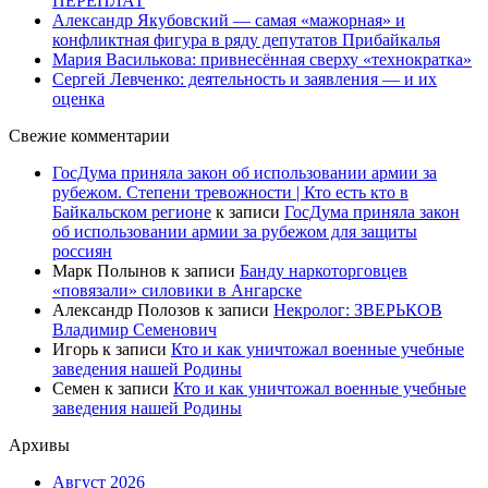
ПЕРЕПЛАТ
Александр Якубовский — самая «мажорная» и
конфликтная фигура в ряду депутатов Прибайкалья
Мария Василькова: привнесённая сверху «технократка»
Сергей Левченко: деятельность и заявления — и их
оценка
Свежие комментарии
ГосДума приняла закон об использовании армии за
рубежом. Степени тревожности | Кто есть кто в
Байкальском регионе
к записи
ГосДума приняла закон
об использовании армии за рубежом для защиты
россиян
Марк Полынов
к записи
Банду наркоторговцев
«повязали» силовики в Ангарске
Александр Полозов
к записи
Некролог: ЗВЕРЬКОВ
Владимир Семенович
Игорь
к записи
Кто и как уничтожал военные учебные
заведения нашей Родины
Семен
к записи
Кто и как уничтожал военные учебные
заведения нашей Родины
Архивы
Август 2026