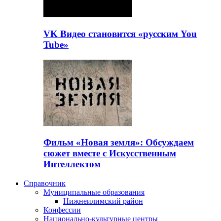
VK Видео становится «русским You
Tube»
Фильм «Новая земля»: Обсуждаем
сюжет вместе с Искусственным
Интеллектом
Справочник
Муниципальные образования
Нижнеилимский район
Конфессии
Национально-культурные центры