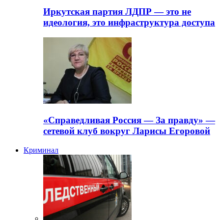
Иркутская партия ЛДПР — это не
идеология, это инфраструктура доступа
«Справедливая Россия — За правду» —
сетевой клуб вокруг Ларисы Егоровой
Криминал