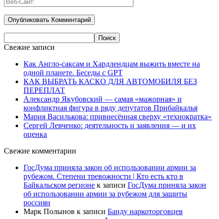
Свежие записи
Как Англо-саксам и Хардлендцам выжить вместе на
одной планете. Беседы с GPT
КАК ВЫБРАТЬ КАСКО ДЛЯ АВТОМОБИЛЯ БЕЗ
ПЕРЕПЛАТ
Александр Якубовский — самая «мажорная» и
конфликтная фигура в ряду депутатов Прибайкалья
Мария Василькова: привнесённая сверху «технократка»
Сергей Левченко: деятельность и заявления — и их
оценка
Свежие комментарии
ГосДума приняла закон об использовании армии за
рубежом. Степени тревожности | Кто есть кто в
Байкальском регионе
к записи
ГосДума приняла закон
об использовании армии за рубежом для защиты
россиян
Марк Полынов
к записи
Банду наркоторговцев