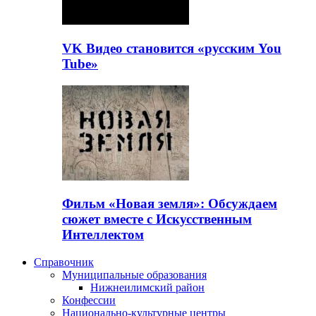
VK Видео становится «русским You
Tube»
Фильм «Новая земля»: Обсуждаем
сюжет вместе с Искусственным
Интеллектом
Справочник
Муниципальные образования
Нижнеилимский район
Конфессии
Национально-культурные центры