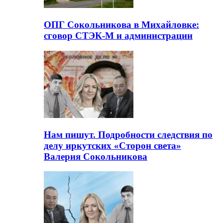
ОПГ Сокольникова в Михайловке:
сговор СТЭК-М и администрации
Нам пишут. Подробности следствия по
делу иркутских «Сторон света»
Валерия Сокольникова