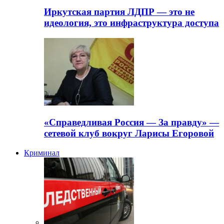
Иркутская партия ЛДПР — это не
идеология, это инфраструктура доступа
«Справедливая Россия — За правду» —
сетевой клуб вокруг Ларисы Егоровой
Криминал