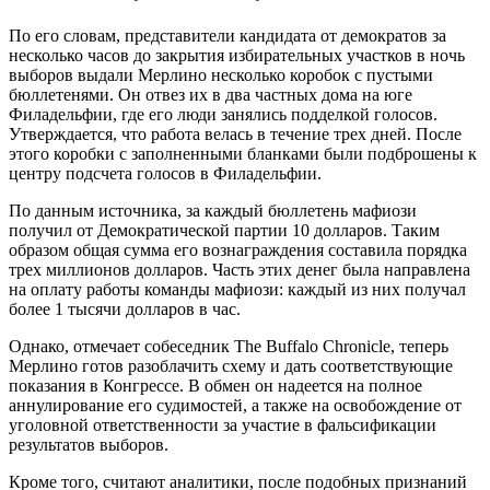
По его словам, представители кандидата от демократов за
несколько часов до закрытия избирательных участков в ночь
выборов выдали Мерлино несколько коробок с пустыми
бюллетенями. Он отвез их в два частных дома на юге
Филадельфии, где его люди занялись подделкой голосов.
Утверждается, что работа велась в течение трех дней. После
этого коробки с заполненными бланками были подброшены к
центру подсчета голосов в Филадельфии.
По данным источника, за каждый бюллетень мафиози
получил от Демократической партии 10 долларов. Таким
образом общая сумма его вознаграждения составила порядка
трех миллионов долларов. Часть этих денег была направлена
на оплату работы команды мафиози: каждый из них получал
более 1 тысячи долларов в час.
Однако, отмечает собеседник The Buffalo Chronicle, теперь
Мерлино готов разоблачить схему и дать соответствующие
показания в Конгрессе. В обмен он надеется на полное
аннулирование его судимостей, а также на освобождение от
уголовной ответственности за участие в фальсификации
результатов выборов.
Кроме того, считают аналитики, после подобных признаний