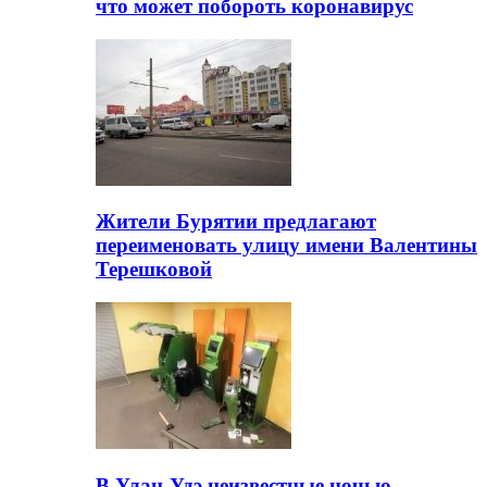
что может побороть коронавирус
Жители Бурятии предлагают
переименовать улицу имени Валентины
Терешковой
В Улан-Удэ неизвестные ночью