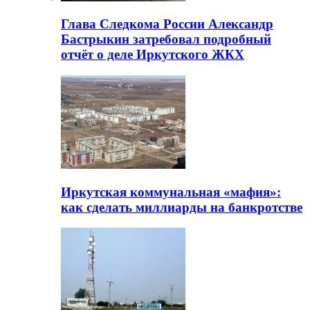
Глава Следкома России Александр
Бастрыкин затребовал подробный
отчёт о деле Иркутского ЖКХ
Иркутская коммунальная «мафия»:
как сделать миллиарды на банкротстве