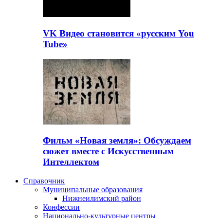
VK Видео становится «русским You
Tube»
Фильм «Новая земля»: Обсуждаем
сюжет вместе с Искусственным
Интеллектом
Справочник
Муниципальные образования
Нижнеилимский район
Конфессии
Национально-культурные центры