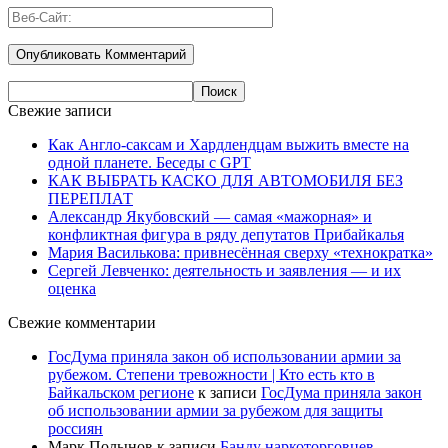
Свежие записи
Как Англо-саксам и Хардлендцам выжить вместе на
одной планете. Беседы с GPT
КАК ВЫБРАТЬ КАСКО ДЛЯ АВТОМОБИЛЯ БЕЗ
ПЕРЕПЛАТ
Александр Якубовский — самая «мажорная» и
конфликтная фигура в ряду депутатов Прибайкалья
Мария Василькова: привнесённая сверху «технократка»
Сергей Левченко: деятельность и заявления — и их
оценка
Свежие комментарии
ГосДума приняла закон об использовании армии за
рубежом. Степени тревожности | Кто есть кто в
Байкальском регионе
к записи
ГосДума приняла закон
об использовании армии за рубежом для защиты
россиян
Марк Полынов
к записи
Банду наркоторговцев