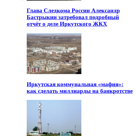
Глава Следкома России Александр
Бастрыкин затребовал подробный
отчёт о деле Иркутского ЖКХ
Иркутская коммунальная «мафия»:
как сделать миллиарды на банкротстве