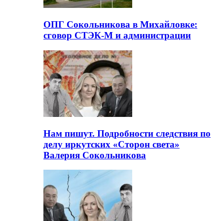
ОПГ Сокольникова в Михайловке:
сговор СТЭК-М и администрации
Нам пишут. Подробности следствия по
делу иркутских «Сторон света»
Валерия Сокольникова