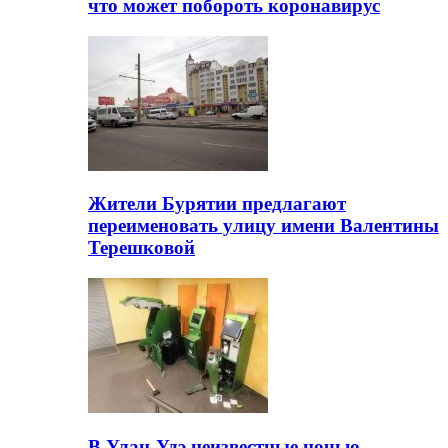
что может побороть коронавирус
Жители Бурятии предлагают
переименовать улицу имени Валентины
Терешковой
В Улан-Удэ неизвестные ночью