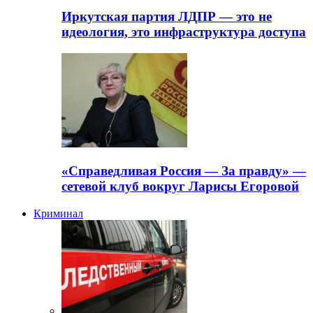
Иркутская партия ЛДПР — это не
идеология, это инфраструктура доступа
«Справедливая Россия — За правду» —
сетевой клуб вокруг Ларисы Егоровой
Криминал