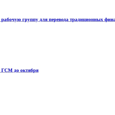
 рабочую группу для перевода традиционных фин
т ГСМ до октября