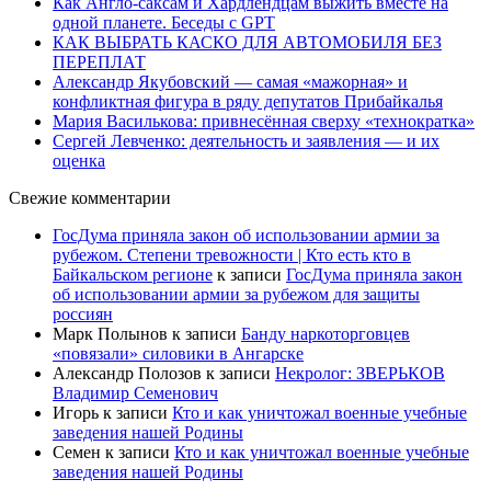
Как Англо-саксам и Хардлендцам выжить вместе на
одной планете. Беседы с GPT
КАК ВЫБРАТЬ КАСКО ДЛЯ АВТОМОБИЛЯ БЕЗ
ПЕРЕПЛАТ
Александр Якубовский — самая «мажорная» и
конфликтная фигура в ряду депутатов Прибайкалья
Мария Василькова: привнесённая сверху «технократка»
Сергей Левченко: деятельность и заявления — и их
оценка
Свежие комментарии
ГосДума приняла закон об использовании армии за
рубежом. Степени тревожности | Кто есть кто в
Байкальском регионе
к записи
ГосДума приняла закон
об использовании армии за рубежом для защиты
россиян
Марк Полынов
к записи
Банду наркоторговцев
«повязали» силовики в Ангарске
Александр Полозов
к записи
Некролог: ЗВЕРЬКОВ
Владимир Семенович
Игорь
к записи
Кто и как уничтожал военные учебные
заведения нашей Родины
Семен
к записи
Кто и как уничтожал военные учебные
заведения нашей Родины