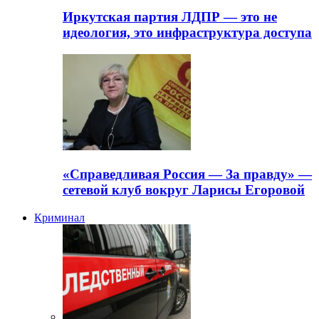
Иркутская партия ЛДПР — это не
идеология, это инфраструктура доступа
«Справедливая Россия — За правду» —
сетевой клуб вокруг Ларисы Егоровой
Криминал