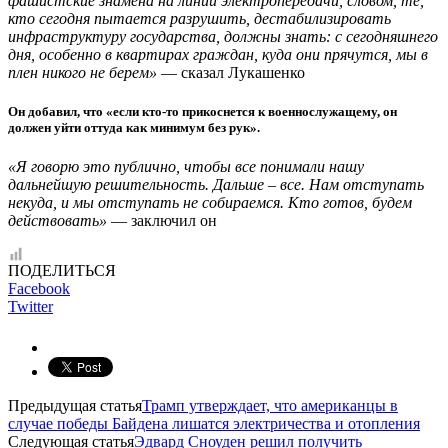
фашистские знамена на линии электропередачи, словом, те,
кто сегодня пытается разрушить, дестабилизировать
инфраструктуру государства, должны знать: с сегодняшнего
дня, особенно в квартирах граждан, куда они прячутся, мы в
плен никого не берем»
— сказал Лукашенко
Он добавил, что «если кто-то прикоснется к военнослужащему, он
должен уйти оттуда как минимум без рук».
«Я говорю это публично, чтобы все понимали нашу
дальнейшую решительность. Дальше – все. Нам отступать
некуда, и мы отступать не собираемся. Кто готов, будем
действовать»
— заключил он
ПОДЕЛИТЬСЯ
Facebook
Twitter
Предыдущая статья
Трамп утверждает, что американцы в
случае победы Байдена лишатся электричества и отопления
Следующая статья
Эдвард Сноуден решил получить