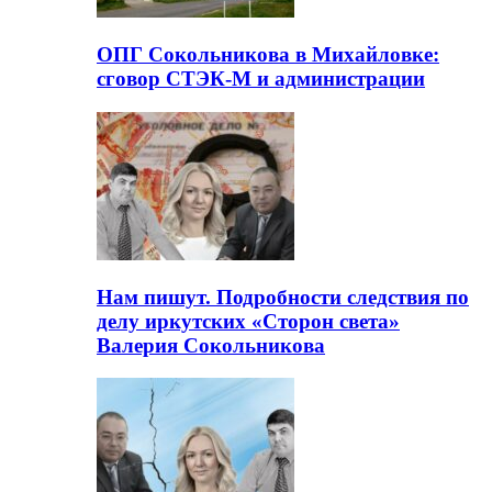
ОПГ Сокольникова в Михайловке:
сговор СТЭК-М и администрации
Нам пишут. Подробности следствия по
делу иркутских «Сторон света»
Валерия Сокольникова