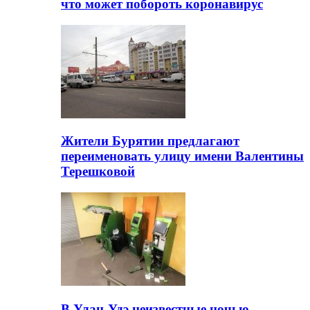
что может побороть коронавирус
Жители Бурятии предлагают
переименовать улицу имени Валентины
Терешковой
В Улан-Удэ неизвестные ночью