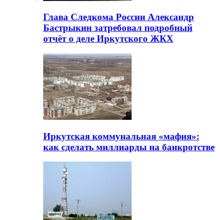
Глава Следкома России Александр
Бастрыкин затребовал подробный
отчёт о деле Иркутского ЖКХ
Иркутская коммунальная «мафия»:
как сделать миллиарды на банкротстве