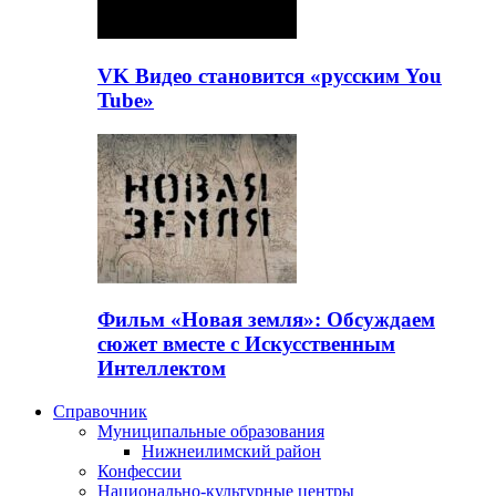
VK Видео становится «русским You
Tube»
Фильм «Новая земля»: Обсуждаем
сюжет вместе с Искусственным
Интеллектом
Справочник
Муниципальные образования
Нижнеилимский район
Конфессии
Национально-культурные центры