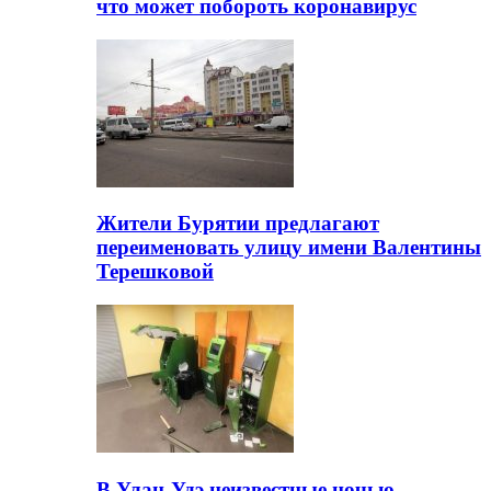
что может побороть коронавирус
Жители Бурятии предлагают
переименовать улицу имени Валентины
Терешковой
В Улан-Удэ неизвестные ночью