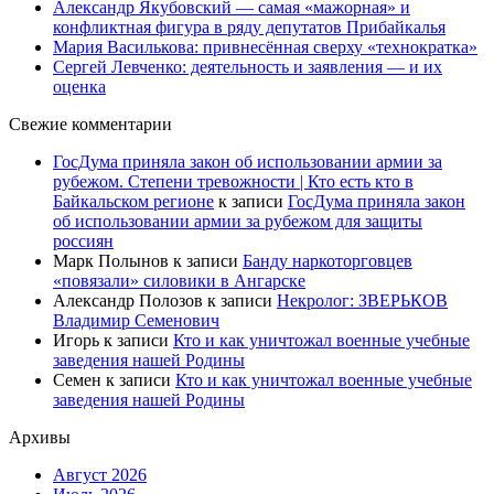
Александр Якубовский — самая «мажорная» и
конфликтная фигура в ряду депутатов Прибайкалья
Мария Василькова: привнесённая сверху «технократка»
Сергей Левченко: деятельность и заявления — и их
оценка
Свежие комментарии
ГосДума приняла закон об использовании армии за
рубежом. Степени тревожности | Кто есть кто в
Байкальском регионе
к записи
ГосДума приняла закон
об использовании армии за рубежом для защиты
россиян
Марк Полынов
к записи
Банду наркоторговцев
«повязали» силовики в Ангарске
Александр Полозов
к записи
Некролог: ЗВЕРЬКОВ
Владимир Семенович
Игорь
к записи
Кто и как уничтожал военные учебные
заведения нашей Родины
Семен
к записи
Кто и как уничтожал военные учебные
заведения нашей Родины
Архивы
Август 2026