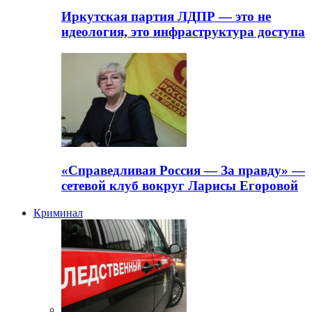
Иркутская партия ЛДПР — это не
идеология, это инфраструктура доступа
«Справедливая Россия — За правду» —
сетевой клуб вокруг Ларисы Егоровой
Криминал