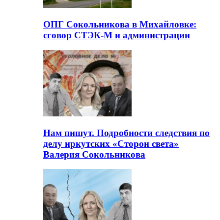
ОПГ Сокольникова в Михайловке:
сговор СТЭК-М и администрации
Нам пишут. Подробности следствия по
делу иркутских «Сторон света»
Валерия Сокольникова