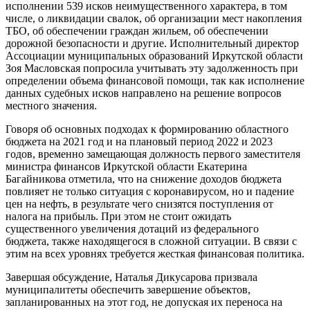
исполнении 539 исков неимущественного характера, в том
числе, о ликвидации свалок, об организации мест накопления
ТБО, об обеспечении граждан жильем, об обеспечении
дорожной безопасности и другие. Исполнительный директор
Ассоциации муниципальных образований Иркутской области
Зоя Масловская попросила учитывать эту задолженность при
определении объема финансовой помощи, так как исполнение
данных судебных исков направлено на решение вопросов
местного значения.
Говоря об основных подходах к формированию областного
бюджета на 2021 год и на плановый период 2022 и 2023
годов, временно замещающая должность первого заместителя
министра финансов Иркутской области Екатерина
Багайникова отметила, что на снижение доходов бюджета
повлияет не только ситуация с коронавирусом, но и падение
цен на нефть, в результате чего снизятся поступления от
налога на прибыль. При этом не стоит ожидать
существенного увеличения дотаций из федерального
бюджета, также находящегося в сложной ситуации. В связи с
этим на всех уровнях требуется жесткая финансовая политика.
Завершая обсуждение, Наталья Дикусарова призвала
муниципалитеты обеспечить завершение объектов,
запланированных на этот год, не допуская их переноса на