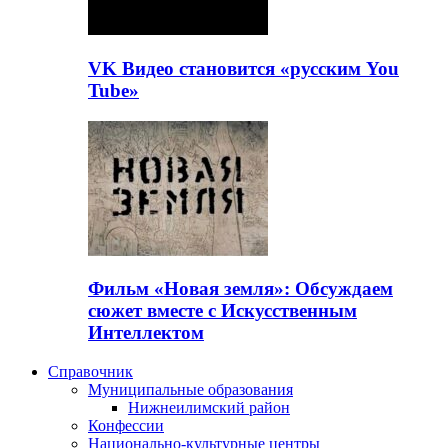
VK Видео становится «русским You
Tube»
Фильм «Новая земля»: Обсуждаем
сюжет вместе с Искусственным
Интеллектом
Справочник
Муниципальные образования
Нижнеилимский район
Конфессии
Национально-культурные центры