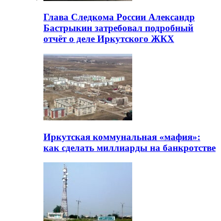
Глава Следкома России Александр
Бастрыкин затребовал подробный
отчёт о деле Иркутского ЖКХ
Иркутская коммунальная «мафия»:
как сделать миллиарды на банкротстве