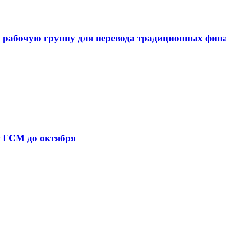
 рабочую группу для перевода традиционных фин
т ГСМ до октября