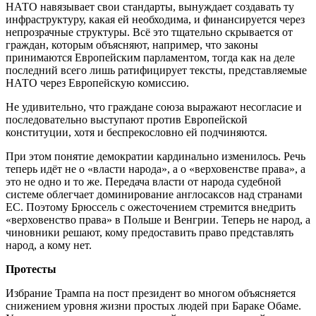
НАТО навязывает свои стандарты, вынуждает создавать ту
инфраструктуру, какая ей необходима, и финансируется через
непрозрачные структуры. Всё это тщательно скрывается от
граждан, которым объясняют, например, что законы
принимаются Европейским парламентом, тогда как на деле
последний всего лишь ратифицирует тексты, представляемые
НАТО через Европейскую комиссию.
Не удивительно, что граждане союза выражают несогласие и
последовательно выступают против Европейской
конституции, хотя и беспрекословно ей подчиняются.
При этом понятие демократии кардинально изменилось. Речь
теперь идёт не о «власти народа», а о «верховенстве права», а
это не одно и то же. Передача власти от народа судебной
системе облегчает доминирование англосаксов над странами
ЕС. Поэтому Брюссель с ожесточением стремится внедрить
«верховенство права» в Польше и Венгрии. Теперь не народ, а
чиновники решают, кому предоставить право представлять
народ, а кому нет.
Протесты
Избрание Трампа на пост президент во многом объясняется
снижением уровня жизни простых людей при Бараке Обаме.