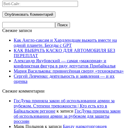
Свежие записи
Как Англо-саксам и Хардлендцам выжить вместе на
одной планете. Беседы с GPT
КАК ВЫБРАТЬ КАСКО ДЛЯ АВТОМОБИЛЯ БЕЗ
ПЕРЕПЛАТ
Александр Якубовский — самая «мажорная» и
конфликтная фигура в ряду депутатов Прибайкалья
Мария Василькова: привнесённая сверху «технократка»
Сергей Левченко: деятельность и заявления — и их
оценка
Свежие комментарии
ГосДума приняла закон об использовании армии за
рубежом. Степени тревожности | Кто есть кто в
Байкальском регионе
к записи
ГосДума приняла закон
об использовании армии за рубежом для защиты
россиян
Марк Полынов
к записи
Банду наркоторговцев