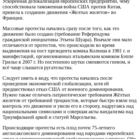
Ускоренная делокализация европейских предприятий, чему
способствовала таможенная война США против Китая,
привела к созданию движения «Желтых жилетов» во
Франции.
Массовые протесты начались сразу после того, как это
движение было создано (требование Референдума
гражданской инициативы Этьена Шуара). Вначале они мало
отличаются от протестов, что происходили во время
выдвижения на пост президента комика Колюша в 1981 г. и
манифестаций, организованных итальянским комиком Бэппе
Грильо в 2007 г. Но постепенно шутки сменяются гневом, и
всё чаще слышатся ругательства.
Следует иметь в виду, что протесты начались после
проведения экономической глобализации, хотя ей
предшествовал отказ США от военного доминирования.
Нужно также отличать патриотические требования Жёлтых
жилетов от требований троцкистов, которые быстро взяли под
контроль это движение и увели его в сторону, надругаясь над
национальными символами и совершая акты вандализма над
Триумфальной аркой и статуей Марсельезы.
Происходящие протесты есть плод почти 75-летнего
англосаксонского доминирования над народами европейских
стран и гиперконцентрацией глобализованного капитала. Обе