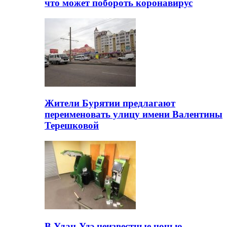
что может побороть коронавирус
Жители Бурятии предлагают
переименовать улицу имени Валентины
Терешковой
В Улан-Удэ неизвестные ночью