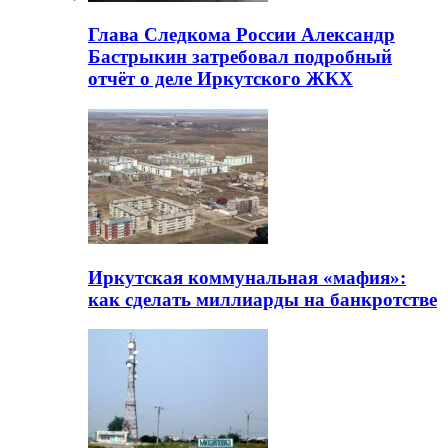
Глава Следкома России Александр
Бастрыкин затребовал подробный
отчёт о деле Иркутского ЖКХ
Иркутская коммунальная «мафия»:
как сделать миллиарды на банкротстве