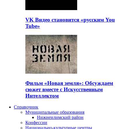
VK Видео становится «русским You
Tube»
Фильм «Новая земля»: Обсуждаем
сюжет вместе с Искусственным
Интеллектом
Справочник
Муниципальные образования
Нижнеилимский район
Конфессии
Национально-культурные центры