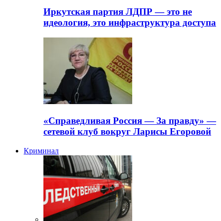
Иркутская партия ЛДПР — это не
идеология, это инфраструктура доступа
«Справедливая Россия — За правду» —
сетевой клуб вокруг Ларисы Егоровой
Криминал