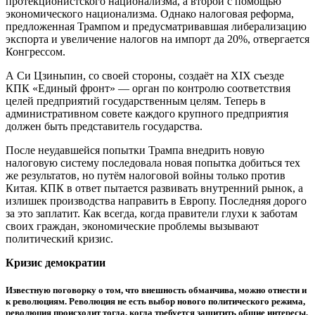
протекционистского национализма, а второй с помощью
экономического национализма. Однако налоговая реформа,
предложенная Трампом и предусматривавшая либерализацию
экспорта и увеличение налогов на импорт да 20%, отвергается
Конгрессом.
А Си Цзиньпин, со своей стороны, создаёт на XIX съезде
КПК «Единый фронт» — орган по контролю соответствия
целей предприятий государственным целям. Теперь в
административном совете каждого крупного предприятия
должен быть представитель государства.
После неудавшейся попытки Трампа внедрить новую
налоговую систему последовала новая попытка добиться тех
же результатов, но путём налоговой войны только против
Китая. КПК в ответ пытается развивать внутренний рынок, а
излишек производства направить в Европу. Последняя дорого
за это заплатит. Как всегда, когда правители глухи к заботам
своих граждан, экономические проблемы вызывают
политический кризис.
Кризис демократии
Известную поговорку о том, что внешность обманчива, можно отнести и
к революциям. Революция не есть выбор нового политического режима,
революция происходит тогда, когда требуется защитить общие интересы.