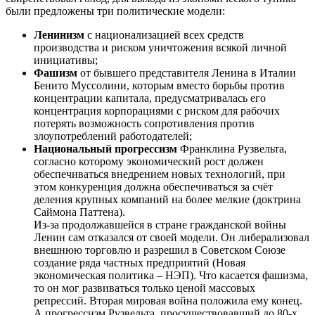
были предложены три политические модели:
Ленинизм
с национализацией всех средств
производства и риском уничтожения всякой личной
инициативы;
Фашизм
от бывшего представителя Ленина в Италии
Бенито Муссолини, которым вместо борьбы против
концентрации капитала, предусматривалась его
концентрация корпорациями с риском для рабочих
потерять возможность сопротивления против
злоупотреблений работодателей;
Национальный прогрессизм
Франклина Рузвельта,
согласно которому экономический рост должен
обеспечиваться внедрением новых технологий, при
этом конкуренция должна обеспечиваться за счёт
деления крупных компаний на более мелкие (доктрина
Саймона Паттена).
Из-за продолжавшейся в стране гражданской войны
Ленин сам отказался от своей модели. Он либерализовал
внешнюю торговлю и разрешил в Советском Союзе
создание ряда частных предприятий (Новая
экономическая политика – НЭП). Что касается фашизма,
то он мог развиваться только ценой массовых
репрессий. Вторая мировая война положила ему конец.
А прогрессизм Рузвельта, просуществовавший до 80-х