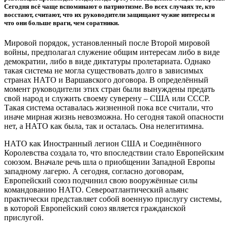
Сегодня всё чаще вспоминают о патриотизме. Во всех случаях те, кто
восстают, считают, что их руководители защищают чужие интересы и
что они больше враги, чем соратники.
Мировой порядок, установленный после Второй мировой
войны, предполагал служение общим интересам либо в виде
демократии, либо в виде диктатуры пролетариата. Однако
такая система не могла существовать долго в зависимых
странах НАТО и Варшавского договора. В определённый
момент руководители этих стран были вынуждены предать
свой народ и служить своему суверену – США или СССР.
Такая система оставалась жизненной пока все считали, что
иначе мирная жизнь невозможна. Но сегодня такой опасности
нет, а НАТО как была, так и осталась. Она нелегитимна.
НАТО как Иностранный легион США и Соединённого
Королевства создала то, что впоследствии стало Европейским
союзом. Вначале речь шла о приобщении Западной Европы
западному лагерю. А сегодня, согласно договорам,
Европейский союз подчинил свою вооружённые силы
командованию НАТО. Североатлантический альянс
практически представляет собой военную прислугу системы,
в которой Европейский союз является гражданской
прислугой.