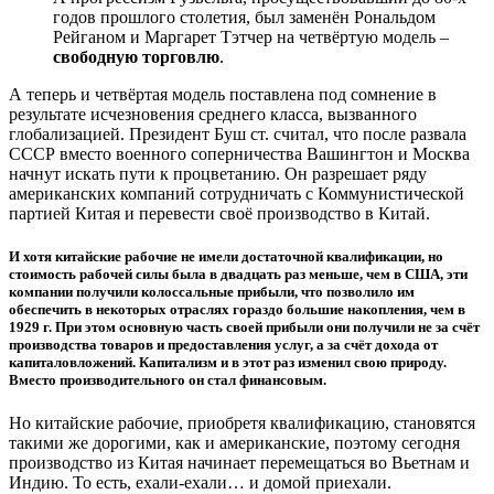
годов прошлого столетия, был заменён Рональдом
Рейганом и Маргарет Тэтчер на четвёртую модель –
свободную торговлю
.
А теперь и четвёртая модель поставлена под сомнение в
результате исчезновения среднего класса, вызванного
глобализацией. Президент Буш ст. считал, что после развала
СССР вместо военного соперничества Вашингтон и Москва
начнут искать пути к процветанию. Он разрешает ряду
американских компаний сотрудничать с Коммунистической
партией Китая и перевести своё производство в Китай.
И хотя китайские рабочие не имели достаточной квалификации, но
стоимость рабочей силы была в двадцать раз меньше, чем в США, эти
компании получили колоссальные прибыли, что позволило им
обеспечить в некоторых отраслях гораздо большие накопления, чем в
1929 г. При этом основную часть своей прибыли они получили не за счёт
производства товаров и предоставления услуг, а за счёт дохода от
капиталовложений. Капитализм и в этот раз изменил свою природу.
Вместо производительного он стал финансовым.
Но китайские рабочие, приобретя квалификацию, становятся
такими же дорогими, как и американские, поэтому сегодня
производство из Китая начинает перемещаться во Вьетнам и
Индию. То есть, ехали-ехали… и домой приехали.