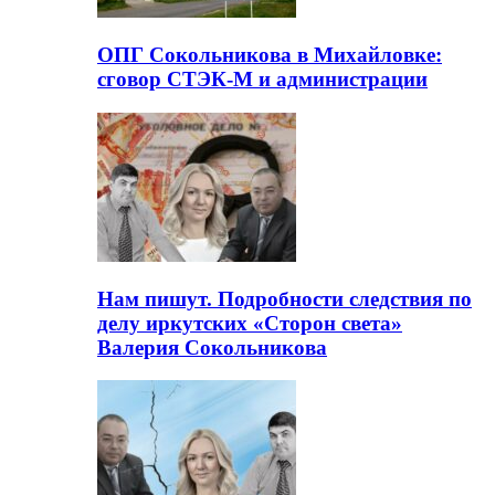
ОПГ Сокольникова в Михайловке:
сговор СТЭК-М и администрации
Нам пишут. Подробности следствия по
делу иркутских «Сторон света»
Валерия Сокольникова