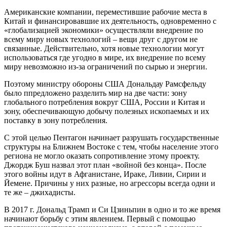
Американские компании, переместившие рабочие места в
Китай и финансировавшие их деятельность, одновременно с
«глобализацией экономики» осуществляли внедрение по
всему миру новых технологий – вещи друг с другом не
связанные. Действительно, хотя новые технологии могут
использоваться где угодно в мире, их внедрение по всему
миру невозможно из-за ограничений по сырью и энергии.
Поэтому министру обороны США Дональдау Рамсфельду
было ппредложено разделить мир на две части: зону
глобального потребления вокруг США, России и Китая и
зону, обеспечивающую добычу полезных ископаемых и их
поставку в зону потребления.
С этой целью Пентагон начинает разрушать государственные
структуры на Ближнем Востоке с тем, чтобы население этого
региона не могло оказать сопротивление этому проекту.
Джордж Буш назвал этот план «войной без конца». После
этого войны идут в Афганистане, Ираке, Ливии, Сирии и
Йемене. Причины у них разные, но агрессоры всегда одни и
те же – джихадисты.
В 2017 г. Дональд Трамп и Си Цзиньпин в одно и то же время
начинают борьбу с этим явлением. Первый с помощью