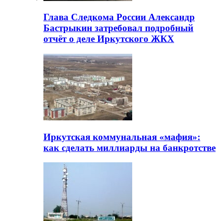
Глава Следкома России Александр
Бастрыкин затребовал подробный
отчёт о деле Иркутского ЖКХ
Иркутская коммунальная «мафия»:
как сделать миллиарды на банкротстве