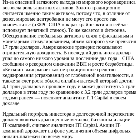
Из-за опасений затяжного выхода из мирового коронакризиса
возросла роль защитных активов. Золото традиционно
считается именно таким активом, потому что, в отличие от
денег, мировые центробанки не могут его просто так
«напечатать» (а ФРС США как раз крайне активно сейчас
использует печатный станок). То же касается и биткоина.
Обесценивание глобальных активов в связи с фискальным и
монетарным стимулированием, объем которого уже превысил
17 трлн долларов. Американские трежерис показывают
отрицательную доходность. В последний день июля доллар
упал до самого низкого уровня за последние два года – США
сообщили о рекордном снижении ВВП и росте безработицы.
«Биткоин выигрывает как нетрадиционное средство
хеджирования (страхования) от глобальной волатильности, а
также за счет роста объема онлайн-платежей который достиг
4,1 трлн долларов в прошлом году и может достигнуть 5 трлн
долларов в этом году по сравнению с 3,2 трлн долларов тремя
годами ранее» — поясняют аналитики ITI Capital в своем
докладе
Идеальный портфель инвестора в долгосрочной перспективе
должен включать драгоценные металлы, биткоины и акции
IT-компаний, считают аналитики ITI Capital. Акции IT-
компаний дорожают на фоне увеличения объема цифровых
онлайн-платежей по всему миру.