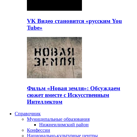
VK Видео становится «русским You
Tube»
Фильм «Новая земля»: Обсуждаем
сюжет вместе с Искусственным
Интеллектом
Справочник
Муниципальные образования
Нижнеилимский район
Конфессии
Национально-культурные центры