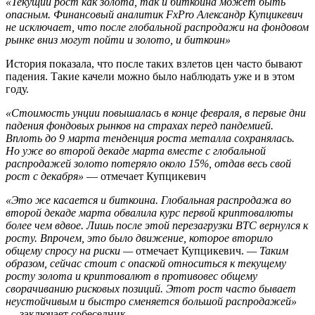
«Текущий рост как золота, так и биткоина может быть
опасным. Финансовый аналитик FxPro Александр Купцикевич
не исключает, что после глобальной распродажи на фондовом
рынке вниз могут пойти и золото, и биткоин»
История показала, что после таких взлетов цен часто бывают
падения. Такие качели можно было наблюдать уже и в этом
году.
«Стоимость унции повышалась в конце февраля, в первые дни
падения фондовых рынков на страхах перед пандемией.
Вплоть до 9 марта тенденция роста металла сохранялась.
Но уже во второй декаде марта вместе с глобальной
распродажей золото потеряло около 15%, отдав весь свой
рост с декабря»
— отмечает Купцикевич
«Это же касается и биткоина. Глобальная распродажа во
второй декаде марта обвалила курс первой криптовалюты
более чем вдвое. Лишь после этой перезагрузки BTC вернулся к
росту. Впрочем, это было движение, которое вторило
общему спросу на риски —
отмечает Купцикевич.
— Таким
образом, сейчас стоит с опаской относиться к текущему
росту золота и криптовалют в противовес общему
сворачиванию рисковых позиций. Этот рост часто бывает
неустойчивым и быстро сменяется большой распродажей»
— заключает собеседник