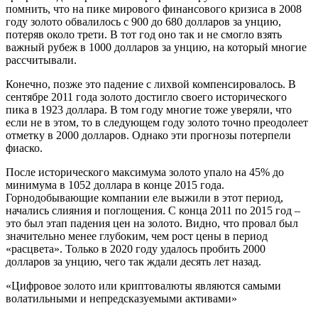
помнить, что на пике мирового финансового кризиса в 2008
году золото обвалилось с 900 до 680 долларов за унцию,
потеряв около трети. В тот год оно так и не смогло взять
важный рубеж в 1000 долларов за унцию, на который многие
рассчитывали.
Конечно, позже это падение с лихвой компенсировалось. В
сентябре 2011 года золото достигло своего исторического
пика в 1923 доллара. В том году многие тоже уверяли, что
если не в этом, то в следующем году золото точно преодолеет
отметку в 2000 долларов. Однако эти прогнозы потерпели
фиаско.
После исторического максимума золото упало на 45% до
минимума в 1052 доллара в конце 2015 года.
Горнодобывающие компании еле выжили в этот период,
начались слияния и поглощения. С конца 2011 по 2015 год –
это был этап падения цен на золото. Видно, что провал был
значительно менее глубоким, чем рост цены в период
«расцвета». Только в 2020 году удалось пробить 2000
долларов за унцию, чего так ждали десять лет назад.
«Цифровое золото или криптовалюты являются самыми
волатильными и непредсказуемыми активами»