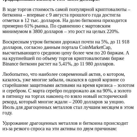
В ходе торгов стоимость самой популярной криптовалюты –
биткоина – впервые с 9 августа прошлого года достигла
отметки в 12 тыс. долларов. На долю биткоина приходится
примерно 61% рынка. По сравнению с мартовским
минимумом в 3800 долларов – это рост на целых 220%.
Воскресным утром биткоин дорожал почти на 5%, до 11 918
долларов, согласно данным портала CoinMarketCap,
высчитывающего среднюю цену более чем по 20 биржам. А
на крупнейшей по объему торгов криптовалютами бирже
Binance биткоин растет на 5,41%, до 11 980 долларов.
Любопытно, что наиболее современный актив, о котором,
казалось, уже многие забыли, оказался в одной корзине со
старейшими защитными активами на время кризиса – золотом
и серебром. С марта серебро подорожало аж на 90%, а золото
в пятницу на торгах наконец-то взяло новый исторический
рекорд, который многие ждали – 2000 долларов за унцию.
Июль для драгоценных металлов стал лучшим месяцем в этом
году.
Удорожание драгоценных металлов и биткоина происходит
из-за резкого спроса на эти активы по двум причинам: