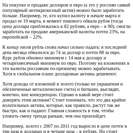
На покупке и продаже долларов и евро (а это у россиян самый
популярный антикризисный актив) можно было заработать
больше. Например, те, кто купил валюту в начале марта и
продал ее 19 марта, в момент пикового обвала рубля (тогда
цена доллара приближалась к 82 рублям, а евро – к 90), смогли
заработать на продаже американской валюты почти 23%, на
европейской – 22%.
К концу июля рубль снова начал сильно падать: в последний
день месяца обвалился до 74 за доллар и почти 88 за евро.
Курс рубля обновил минимум с 14 мая к доллару и
четырехмесячный минимум по евро. Поэтому на вложениях в
эти валюты россиянам по-прежнему можно зарабатывать.
Хотя в глобальном плане долларовые активы дешевеют.
Хотя доходы от вложений в золото (только не украшения и
обезличенные металлические счета) и биткоин, выглядят,
конечно, вне конкуренции. Однако в какой мере стоит
доверять этим активам? Стоит понимать, что это два крайне
волатильных актива, которые, как правило, растут так же
быстро, как и падают. Главная сложность в том, чтобы
уловить смену тренда раньше, чем она произойдет.
Например, золото с 2007 по 2011 год выросло в цене почти в
три раза в долларах и в четыре раза – в рублях. Но стоит