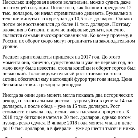
Насколько цифровая валюта волатильна, можно судить даже
по текущей ситуации. После того, как биткоин преодолел 12
тыс. долларов, он начал стремительно дешеветь. Буквально в
течение минуты его курс упал до 10,5 тыс. долларов. Однако
потом он восстановился до более 11 тыс. долларов. Поэтому
вложения в биткоин и другие цифровые деньги, конечно,
являются самыми высокорискованными. Ко всему прочему, в
России их оборот скоро могут ограничить на законодательном
уровне.
Расцвет криптовалюты пришелся на 2017 год. До этого
момента она, конечно, существовала и уже не первый год, но
мало кому была известна, стоила копейки и оборот торгов был
невысокий. Головокружительный рост стоимости этого
актива обеспечил ему настоящий фурор три года назад. Цена
биткоина ставила рекорд за рекордом.
Иногда за один день монета могла показать два исторических
рекорда с колоссальным ростом – утром уйти в цене за 14 тыс.
долларов, а после обеда – уже за 15 тыс. долларов. Рост
стоимости с начала года исчислялся тысячами процентов. К
2018 году биткоин взлетел к 20 тыс. долларов, однако потом
пузырь резко сдулся. В январе 2018 года монета упала в цене
до 10 тыс. долларов, а в феврале – уже до шести тысяч и ниже.