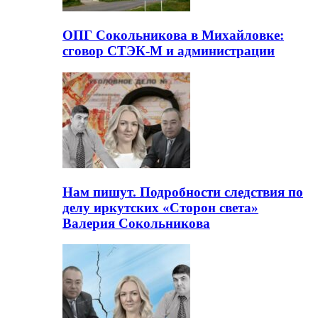
ОПГ Сокольникова в Михайловке:
сговор СТЭК-М и администрации
Нам пишут. Подробности следствия по
делу иркутских «Сторон света»
Валерия Сокольникова