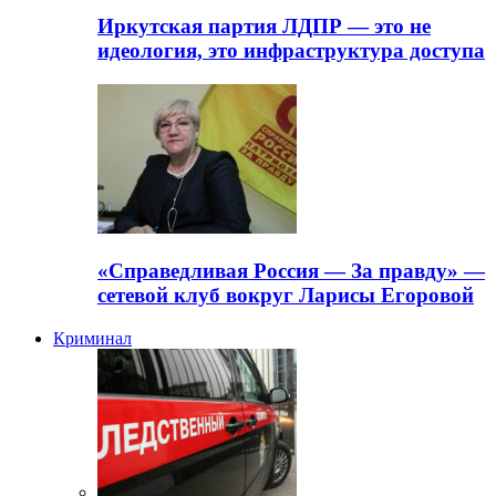
Иркутская партия ЛДПР — это не
идеология, это инфраструктура доступа
«Справедливая Россия — За правду» —
сетевой клуб вокруг Ларисы Егоровой
Криминал