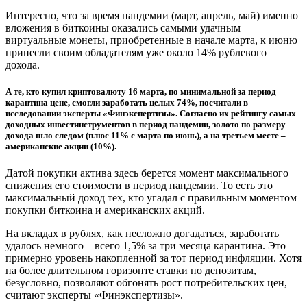
Интересно, что за время пандемии (март, апрель, май) именно
вложения в биткоины оказались самыми удачным –
виртуальные монеты, приобретенные в начале марта, к июню
принесли своим обладателям уже около 14% рублевого
дохода.
А те, кто купил криптовалюту 16 марта, по минимальной за период
карантина цене, смогли заработать целых 74%, посчитали в
исследовании эксперты «Финэкспертизы». Согласно их рейтингу самых
доходных инвестинструментов в период пандемии, золото по размеру
дохода шло следом (плюс 11% с марта по июнь), а на третьем месте –
американские акции (10%).
Датой покупки актива здесь берется момент максимального
снижения его стоимости в период пандемии. То есть это
максимальный доход тех, кто угадал с правильным моментом
покупки биткоина и американских акций.
На вкладах в рублях, как несложно догадаться, заработать
удалось немного – всего 1,5% за три месяца карантина. Это
примерно уровень накопленной за тот период инфляции. Хотя
на более длительном горизонте ставки по депозитам,
безусловно, позволяют обгонять рост потребительских цен,
считают эксперты «Финэкспертизы».