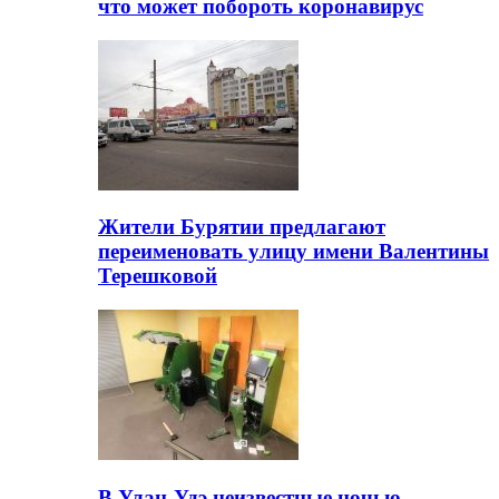
что может побороть коронавирус
Жители Бурятии предлагают
переименовать улицу имени Валентины
Терешковой
В Улан-Удэ неизвестные ночью