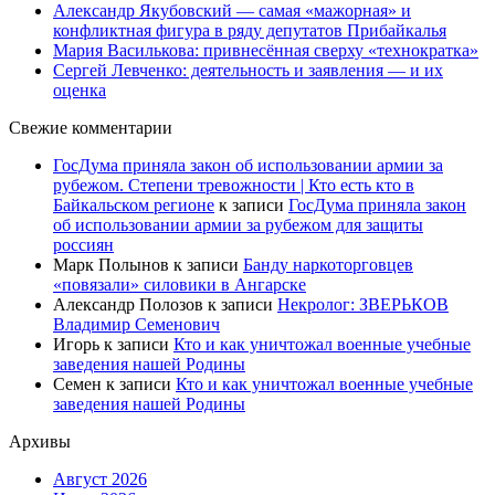
Александр Якубовский — самая «мажорная» и
конфликтная фигура в ряду депутатов Прибайкалья
Мария Василькова: привнесённая сверху «технократка»
Сергей Левченко: деятельность и заявления — и их
оценка
Свежие комментарии
ГосДума приняла закон об использовании армии за
рубежом. Степени тревожности | Кто есть кто в
Байкальском регионе
к записи
ГосДума приняла закон
об использовании армии за рубежом для защиты
россиян
Марк Полынов
к записи
Банду наркоторговцев
«повязали» силовики в Ангарске
Александр Полозов
к записи
Некролог: ЗВЕРЬКОВ
Владимир Семенович
Игорь
к записи
Кто и как уничтожал военные учебные
заведения нашей Родины
Семен
к записи
Кто и как уничтожал военные учебные
заведения нашей Родины
Архивы
Август 2026