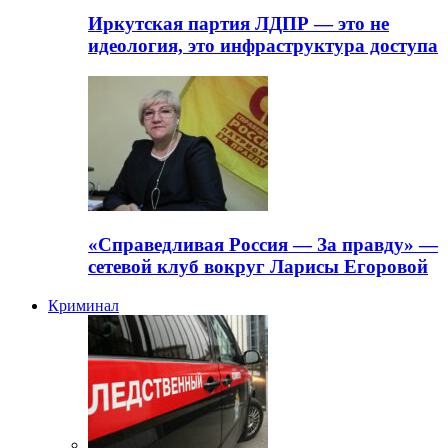
Иркутская партия ЛДПР — это не
идеология, это инфраструктура доступа
«Справедливая Россия — За правду» —
сетевой клуб вокруг Ларисы Егоровой
Криминал