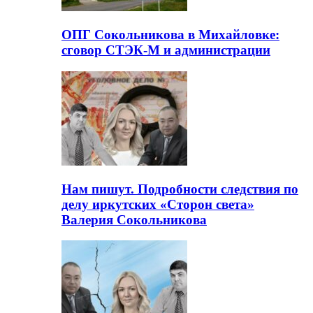
ОПГ Сокольникова в Михайловке:
сговор СТЭК-М и администрации
Нам пишут. Подробности следствия по
делу иркутских «Сторон света»
Валерия Сокольникова