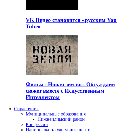
VK Видео становится «русским You
Tube»
Фильм «Новая земля»: Обсуждаем
сюжет вместе с Искусственным
Интеллектом
Справочник
Муниципальные образования
Нижнеилимский район
Конфессии
Национально-культурные центры