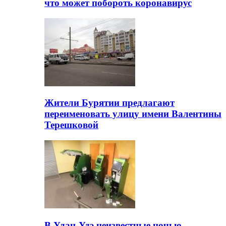
что может побороть коронавирус
Жители Бурятии предлагают
переименовать улицу имени Валентины
Терешковой
В Улан-Удэ неизвестные ночью