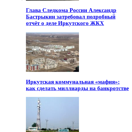
Глава Следкома России Александр
Бастрыкин затребовал подробный
отчёт о деле Иркутского ЖКХ
Иркутская коммунальная «мафия»:
как сделать миллиарды на банкротстве