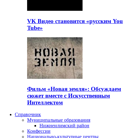
VK Видео становится «русским You
Tube»
Фильм «Новая земля»: Обсуждаем
сюжет вместе с Искусственным
Интеллектом
Справочник
Муниципальные образования
Нижнеилимский район
Конфессии
Национально-культурные центры