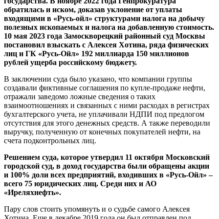
государства. В ноябре 2022 года
Генпрокуратура
обратилась и иском, доказав уклонение от уплаты
входящими в «Русь-ойл»
структурами
налога на добычу
полезных ископаемых и налога на добавленную стоимость.
10 мая 2023 года Замоскворецкий районный суд Москвы
постановил взыскать с Алексея Хотина, ряда физических
лиц и ГК «Русь-Ойл» 192 миллиарда 150 миллионов
рублей ущерба российскому бюджету.
В заключении суда было указано, что компании группы
создавали фиктивные соглашения по купле-продаже нефти,
отражали заведомо ложные сведения о таких
взаимоотношениях и связанных с ними расходах в регистрах
бухгалтерского учета, не уплачивали НДПИ под предлогом
отсутствия для этого денежных средств. А также переводили
выручку, полученную от конечных покупателей нефти, на
счета подконтрольных лиц.
Решением суда, которое утвердил 11 октября Московский
городской суд, в доход государства были обращены акции
и 100% доли всех предприятий, входивших в «Русь-Ойл»
–
всего 75 юридических лиц. Среди них и АО
«Иреляхнефть».
Пару слов стоить упомянуть и о судьбе самого Алексея
Хотина. Еще в декабре 2019 года он был отправлен под