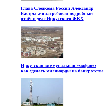
Глава Следкома России Александр
Бастрыкин затребовал подробный
отчёт о деле Иркутского ЖКХ
Иркутская коммунальная «мафия»:
как сделать миллиарды на банкротстве