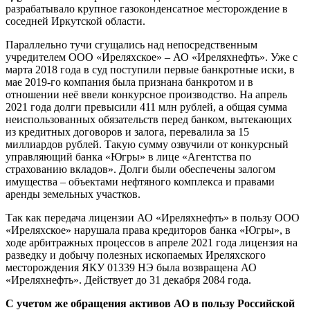
разрабатывало крупное газоконденсатное месторождение в
соседней Иркутской области.
Параллельно тучи сгущались над непосредственным
учредителем ООО «Иреляхское» – АО «Иреляхнефть». Уже с
марта 2018 года в суд поступили первые банкротные иски, в
мае 2019-го компания была признана банкротом и в
отношении неё ввели конкурсное производство. На апрель
2021 года долги превысили 411 млн рублей, а общая сумма
неиспользованных обязательств перед банком, вытекающих
из кредитных договоров и залога, перевалила за 15
миллиардов рублей. Такую сумму озвучили от конкурсный
управляющий банка «Югры» в лице «Агентства по
страхованию вкладов». Долги были обеспечены залогом
имущества – объектами нефтяного комплекса и правами
аренды земельных участков.
Так как передача лицензии АО «Иреляхнефть» в пользу ООО
«Иреляхское» нарушала права кредиторов банка «Югры», в
ходе арбитражных процессов в апреле 2021 года лицензия на
разведку и добычу полезных ископаемых Иреляхского
месторождения ЯКУ 01339 НЭ была возвращена АО
«Иреляхнефть». Действует до 31 декабря 2084 года.
С учетом же обращения активов АО в пользу Российской