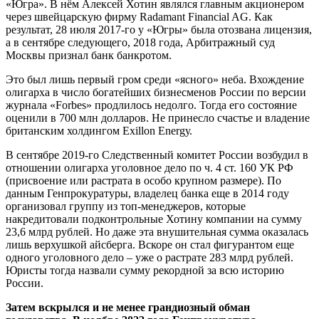
«Югра». В нём Алексей Хотин являлся главным акционером
через швейцарскую фирму Radamant Financial AG. Как
результат, 28 июля 2017-го у «Югры» была отозвана лицензия,
а в сентябре следующего, 2018 года, Арбитражный суд
Москвы признал банк банкротом.
Это был лишь первый гром среди «ясного» неба. Вхождение
олигарха в число богатейших бизнесменов России по версии
журнала «Forbes» продлилось недолго. Тогда его состояние
оценили в 700 млн долларов. Не принесло счастье и владение
британским холдингом Exillon Energу.
В сентябре 2019-го Следственный комитет России возбудил в
отношении олигарха уголовное дело по ч. 4 ст. 160 УК РФ
(присвоение или растрата в особо крупном размере). По
данным Генпрокуратуры, владелец банка еще в 2014 году
организовал группу из топ-менеджеров, которые
накредитовали подконтрольные Хотину компании на сумму
23,6 млрд рублей. Но даже эта внушительная сумма оказалась
лишь верхушкой айсберга. Вскоре он стал фигурантом еще
одного уголовного дело – уже о растрате 283 млрд рублей.
Юристы тогда назвали сумму рекордной за всю историю
России.
Затем вскрылся и не менее грандиозный обман