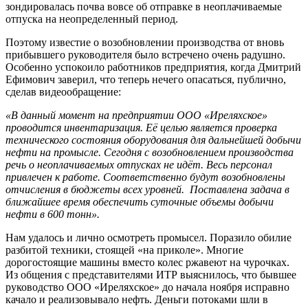
зондировалась почва вовсе об отправке в неоплачиваемые
отпуска на неопределенный период.
Поэтому известие о возобновлении производства от вновь
прибывшего руководителя было встречено очень радушно.
Особенно успокоило работников предприятия, когда Дмитрий
Ефимович заверил, что теперь нечего опасаться, публично,
сделав видеообращение:
«В данный момент на предприятии ООО «Иреляхское»
проводится инвентаризация. Её целью является проверка
технического состояния оборудования для дальнейшей добычи
нефти на промысле. Сегодня с возобновлением производства
речь о неоплачиваемых отпусках не идёт. Весь персонал
привлечен к работе. Соответственно будут возобновлены
отчисления в бюджеты всех уровней. Поставлена задача в
ближайшее время обеспечить суточные объемы добычи
нефти в 600 тонн».
Нам удалось и лично осмотреть промысел. Поразило обилие
разбитой техники, стоящей «на приколе». Многие
дорогостоящие машины вместо колес ржавеют на чурочках.
Из общения с представителями ИТР выяснилось, что бывшее
руководство ООО «Иреляхское» до начала ноября исправно
качало и реализовывало нефть. Деньги потоками шли в