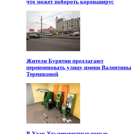
что может побороть коронавирус
Жители Бурятии предлагают
переименовать улицу имени Валентины
Терешковой
В Улан-Удэ неизвестные ночью