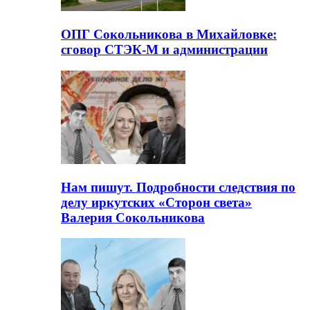
ОПГ Сокольникова в Михайловке:
сговор СТЭК-М и администрации
Нам пишут. Подробности следствия по
делу иркутских «Сторон света»
Валерия Сокольникова