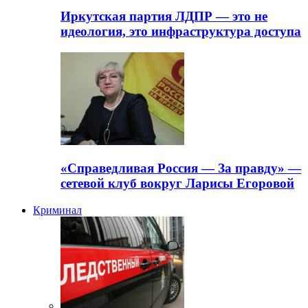
Иркутская партия ЛДПР — это не
идеология, это инфраструктура доступа
«Справедливая Россия — За правду» —
сетевой клуб вокруг Ларисы Егоровой
Криминал