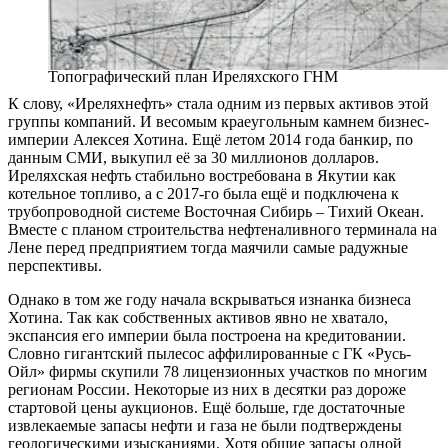
Топографический план Иреляхского ГНМ
К слову, «Иреляхнефть» стала одним из первых активов этой
группы компаний. И весомым краеугольным камнем бизнес-
империи Алексея Хотина. Ещё летом 2014 года банкир, по
данным СМИ, выкупил её за 30 миллионов долларов.
Иреляхская нефть стабильно востребована в Якутии как
котельное топливо, а с 2017-го была ещё и подключена к
трубопроводной системе Восточная Сибирь – Тихий Океан.
Вместе с планом строительства нефтеналивного терминала на
Лене перед предприятием тогда маячили самые радужные
перспективы.
Однако в том же году начала вскрываться изнанка бизнеса
Хотина. Так как собственных активов явно не хватало,
экспансия его империи была построена на кредитовании.
Словно гигантский пылесос аффилированные с ГК «Русь-
Ойл» фирмы скупили 78 лицензионных участков по многим
регионам России. Некоторые из них в десятки раз дороже
стартовой цены аукционов. Ещё больше, где достаточные
извлекаемые запасы нефти и газа не были подтверждены
геологическими изысканиями. Хотя общие запасы одной