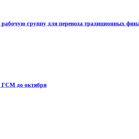
 рабочую группу для перевода традиционных фин
т ГСМ до октября