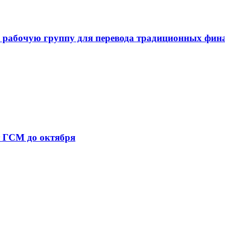
 рабочую группу для перевода традиционных фин
т ГСМ до октября