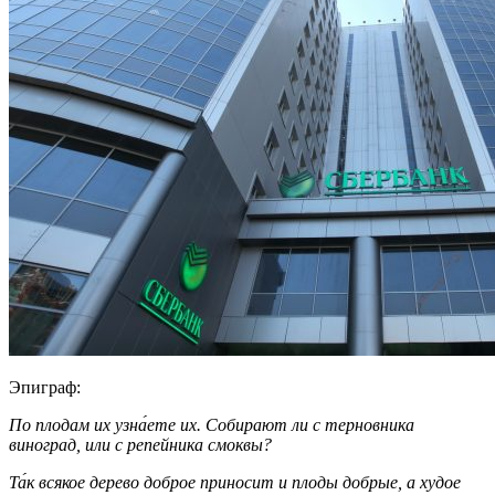
Эпиграф:
По плодам их узна́ете их. Собирают ли с терновника
виноград, или с репейника смоквы?
Та́к всякое дерево доброе приносит и плоды добрые, а худое