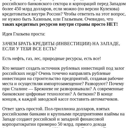
российского банковского сектора и корпораций перед Западом
более 450 млрд долларов, если можно (по версии Кулехова)
кредитоваться внутри России? Чтобы ответить на этот вопрос,
не нужно быть Хазиным, или Глазьевым. Очевидно, что
таких кредитных ресурсов внутри страны просто НЕТ!
Идея Глазьева проста:
ЗАЧЕМ БРАТЬ КРЕДИТЫ (ИНВЕСТИЦИИ) НА ЗАПАДЕ,
ЕСЛИ У ТЕБЯ ВСЕ ЕСТЬ?
Есть нефть, газ, лес, природные ресурсы, есть все!
Кто мешает создать источник рублевых инвестиций под залог
российских недр? Очень точечно направлять рублевые
инвестиции на строительство предприятий, создавая рабочие
места и осуществляя импортозамещение? Разворуют? Почему
при Сталине — Брежневе не разворовывали? А современные
банковские цифровые технологии? А биткоин? В конце
концов, к каждой заводской кассе поставить автоматчиков.
Ответ здесь простой. Пол-триллиона долларов, взятых
российскими банками и крупными предприятиями взаймы на
Западе создают российской и западной финансовой
корпоратократии примерно 50 млрд. прямого дохода