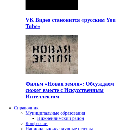
VK Видео становится «русским You
Tube»
Фильм «Новая земля»: Обсуждаем
сюжет вместе с Искусственным
Интеллектом
Справочник
Муниципальные образования
Нижнеилимский район
Конфессии
Национально-культурные центры