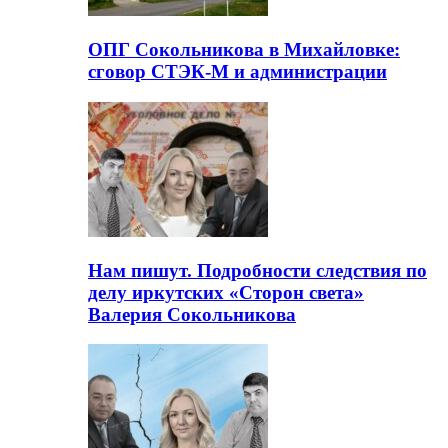
ОПГ Сокольникова в Михайловке:
сговор СТЭК-М и администрации
Нам пишут. Подробности следствия по
делу иркутских «Сторон света»
Валерия Сокольникова