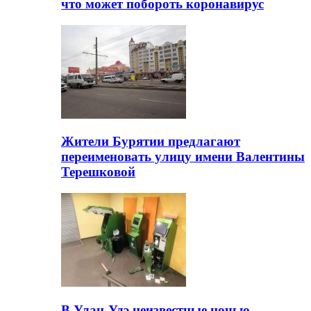
что может побороть коронавирус
Жители Бурятии предлагают
переименовать улицу имени Валентины
Терешковой
В Улан-Удэ неизвестные ночью