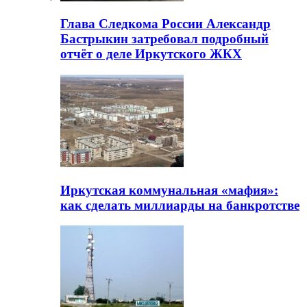
Глава Следкома России Александр
Бастрыкин затребовал подробный
отчёт о деле Иркутского ЖКХ
Иркутская коммунальная «мафия»:
как сделать миллиарды на банкротстве