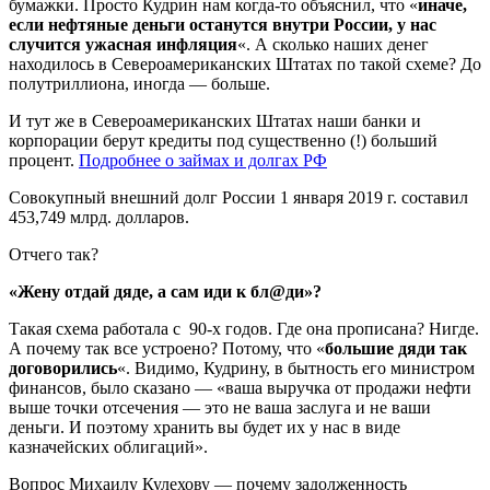
бумажки. Просто Кудрин нам когда-то объяснил, что «
иначе,
если нефтяные деньги останутся внутри России, у нас
случится ужасная инфляция
«. А сколько наших денег
находилось в Североамериканских Штатах по такой схеме? До
полутриллиона, иногда — больше.
И тут же в Североамериканских Штатах наши банки и
корпорации берут кредиты под существенно (!) больший
процент.
Подробнее о займах и долгах РФ
Совокупный внешний долг России 1 января 2019 г. составил
453,749 млрд. долларов.
Отчего так?
«Жену отдай дяде, а сам иди к бл@ди»?
Такая схема работала с 90-х годов. Где она прописана? Нигде.
А почему так все устроено? Потому, что «
большие дяди так
договорились
«. Видимо, Кудрину, в бытность его министром
финансов, было сказано — «ваша выручка от продажи нефти
выше точки отсечения — это не ваша заслуга и не ваши
деньги. И поэтому хранить вы будет их у нас в виде
казначейских облигаций».
Вопрос Михаилу Кулехову — почему задолженность