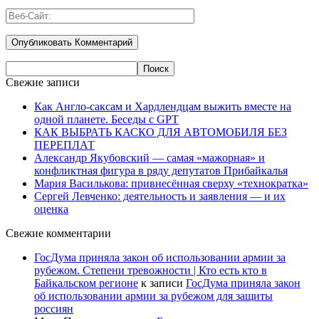
Свежие записи
Как Англо-саксам и Хардлендцам выжить вместе на
одной планете. Беседы с GPT
КАК ВЫБРАТЬ КАСКО ДЛЯ АВТОМОБИЛЯ БЕЗ
ПЕРЕПЛАТ
Александр Якубовский — самая «мажорная» и
конфликтная фигура в ряду депутатов Прибайкалья
Мария Василькова: привнесённая сверху «технократка»
Сергей Левченко: деятельность и заявления — и их
оценка
Свежие комментарии
ГосДума приняла закон об использовании армии за
рубежом. Степени тревожности | Кто есть кто в
Байкальском регионе
к записи
ГосДума приняла закон
об использовании армии за рубежом для защиты
россиян