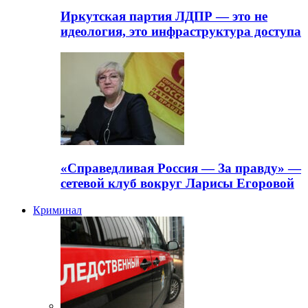
Иркутская партия ЛДПР — это не
идеология, это инфраструктура доступа
«Справедливая Россия — За правду» —
сетевой клуб вокруг Ларисы Егоровой
Криминал