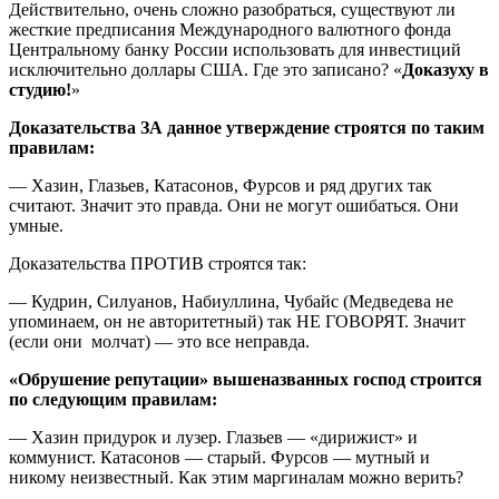
Действительно, очень сложно разобраться, существуют ли
жесткие предписания Международного валютного фонда
Центральному банку России использовать для инвестиций
исключительно доллары США. Где это записано? «
Доказуху в
студию!
»
Доказательства ЗА данное утверждение строятся по таким
правилам:
— Хазин, Глазьев, Катасонов, Фурсов и ряд других так
считают. Значит это правда. Они не могут ошибаться. Они
умные.
Доказательства ПРОТИВ строятся так:
— Кудрин, Силуанов, Набиуллина, Чубайс (Медведева не
упоминаем, он не авторитетный) так НЕ ГОВОРЯТ. Значит
(если они молчат) — это все неправда.
«Обрушение репутации» вышеназванных господ строится
по следующим правилам:
— Хазин придурок и лузер. Глазьев — «дирижист» и
коммунист. Катасонов — старый. Фурсов — мутный и
никому неизвестный. Как этим маргиналам можно верить?