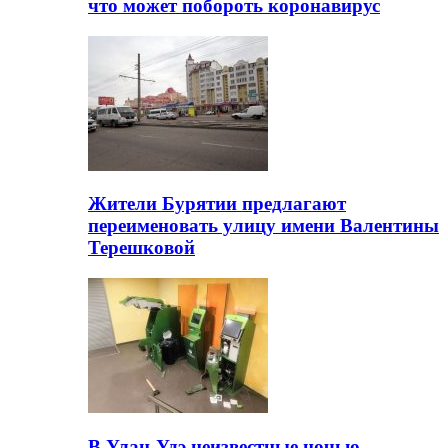
что может побороть коронавирус
Жители Бурятии предлагают
переименовать улицу имени Валентины
Терешковой
В Улан-Удэ неизвестные ночью