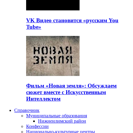
VK Видео становится «русским You
Tube»
Фильм «Новая земля»: Обсуждаем
сюжет вместе с Искусственным
Интеллектом
Справочник
Муниципальные образования
Нижнеилимский район
Конфессии
Национально-культурные центры