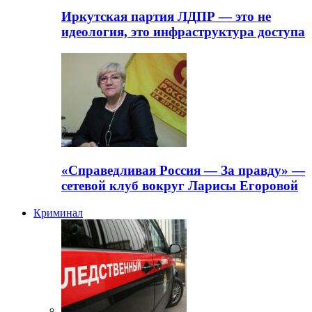
Иркутская партия ЛДПР — это не
идеология, это инфраструктура доступа
«Справедливая Россия — За правду» —
сетевой клуб вокруг Ларисы Егоровой
Криминал