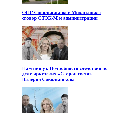
ОПГ Сокольникова в Михайловке:
сговор СТЭК-М и администрации
Нам пишут. Подробности следствия по
делу иркутских «Сторон света»
Валерия Сокольникова