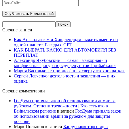
Свежие записи
Как Англо-саксам и Хардлендцам выжить вместе на
одной планете. Беседы с GPT
КАК ВЫБРАТЬ КАСКО ДЛЯ АВТОМОБИЛЯ БЕЗ
ПЕРЕПЛАТ
Александр Якубовский — самая «мажорная» и
конфликтная фигура в ряду депутатов Прибайкалья
Мария Василькова: привнесённая сверху «технократка»
Сергей Левченко: деятельность и заявления — и их
оценка
Свежие комментарии
ГосДума приняла закон об использовании армии за
рубежом. Степени тревожности | Кто есть кто в
Байкальском регионе
к записи
ГосДума приняла закон
об использовании армии за рубежом для защиты
россиян
Марк Полынов
к записи
Банду наркоторговцев