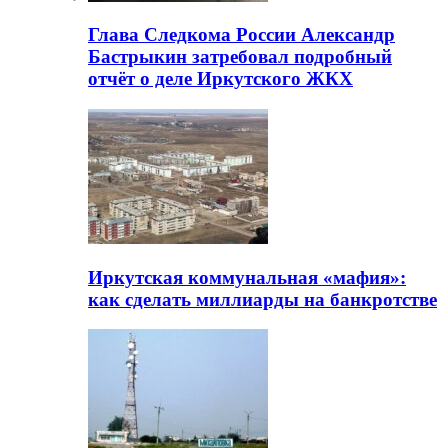
Глава Следкома России Александр
Бастрыкин затребовал подробный
отчёт о деле Иркутского ЖКХ
Иркутская коммунальная «мафия»:
как сделать миллиарды на банкротстве