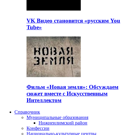
VK Видео становится «русским You
Tube»
Фильм «Новая земля»: Обсуждаем
сюжет вместе с Искусственным
Интеллектом
Справочник
Муниципальные образования
Нижнеилимский район
Конфессии
Национально-культурные центры