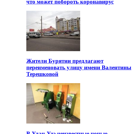
что может побороть коронавирус
Жители Бурятии предлагают
переименовать улицу имени Валентины
Терешковой
В Улан-Удэ неизвестные ночью