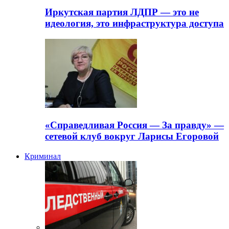
Иркутская партия ЛДПР — это не
идеология, это инфраструктура доступа
«Справедливая Россия — За правду» —
сетевой клуб вокруг Ларисы Егоровой
Криминал