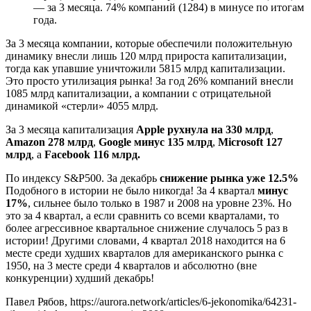
— за 3 месяца. 74% компаний (1284) в минусе по итогам
года.
За 3 месяца компании, которые обеспечили положительную
динамику внесли лишь 120 млрд прироста капитализации,
тогда как упавшие уничтожили 5815 млрд капитализации.
Это просто утилизация рынка! За год 26% компаний внесли
1085 млрд капитализации, а компании с отрицательной
динамикой «стерли» 4055 млрд.
За 3 месяца капитализация
Apple рухнула на 330 млрд
,
Amazon 278 млрд
,
Google минус 135 млрд
,
Microsoft 127
млрд
, а
Facebook 116 млрд.
По индексу S&P500. За декабрь
снижение рынка уже 12.5%
Подобного в истории не было никогда! За 4 квартал
минус
17%
, сильнее было только в 1987 и 2008 на уровне 23%. Но
это за 4 квартал, а если сравнить со всеми кварталами, то
более агрессивное квартальное снижение случалось 5 раз в
истории! Другими словами, 4 квартал 2018 находится на 6
месте среди худших кварталов для американского рынка с
1950, на 3 месте среди 4 кварталов и абсолютно (вне
конкуренции) худший декабрь!
Павел Рябов, https://aurora.network/articles/6-jekonomika/64231-