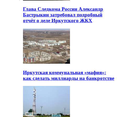
Глава Следкома России Александр
Бастрыкин затребовал подробный
отчёт о деле Иркутского ЖКХ
Иркутская коммунальная «мафия»:
как сделать миллиарды на банкротстве