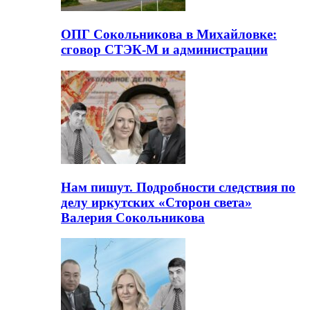
ОПГ Сокольникова в Михайловке:
сговор СТЭК-М и администрации
Нам пишут. Подробности следствия по
делу иркутских «Сторон света»
Валерия Сокольникова