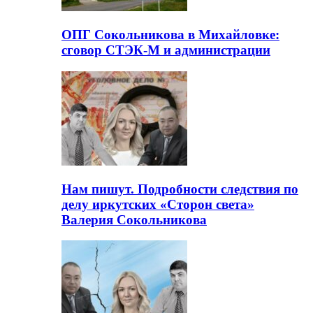
ОПГ Сокольникова в Михайловке:
сговор СТЭК-М и администрации
Нам пишут. Подробности следствия по
делу иркутских «Сторон света»
Валерия Сокольникова