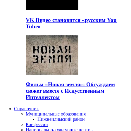
VK Видео становится «русским You
Tube»
Фильм «Новая земля»: Обсуждаем
сюжет вместе с Искусственным
Интеллектом
Справочник
Муниципальные образования
Нижнеилимский район
Конфессии
Национально-культурные центры