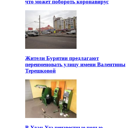
что может побороть коронавирус
Жители Бурятии предлагают
переименовать улицу имени Валентины
Терешковой
В Улан-Удэ неизвестные ночью