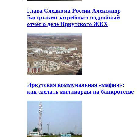
Глава Следкома России Александр
Бастрыкин затребовал подробный
отчёт о деле Иркутского ЖКХ
Иркутская коммунальная «мафия»:
как сделать миллиарды на банкротстве