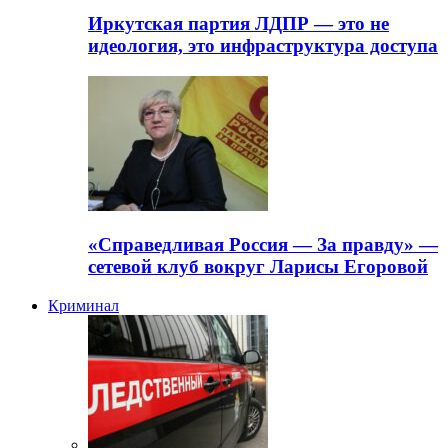
Иркутская партия ЛДПР — это не
идеология, это инфраструктура доступа
«Справедливая Россия — За правду» —
сетевой клуб вокруг Ларисы Егоровой
Криминал