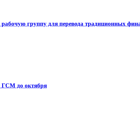
 рабочую группу для перевода традиционных фин
т ГСМ до октября