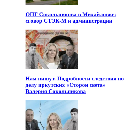
ОПГ Сокольникова в Михайловке:
сговор СТЭК-М и администрации
Нам пишут. Подробности следствия по
делу иркутских «Сторон света»
Валерия Сокольникова