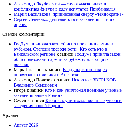
Александр Якубовский — самая «мажорная» и
конфликтная фигура в ряду депутатов Прибайкалья
Мария Василькова: привнесённая сверху «технократка»
Сергей Левченко: деятельность и заявления — и их
оценка
Свежие комментарии
ГосДума приняла закон об использовании армии за
рубежом. Степени тревожности | Кто есть кто в
Байкальском регионе
к записи
ГосДума приняла закон
об использовании армии за рубежом для защиты
россиян
Марк Полынов
к записи
Банду наркоторговцев
«повязали» силовики в Ангарске
Александр Полозов
к записи
Некролог: ЗВЕРЬКОВ
Владимир Семенович
Игорь
к записи
Кто и как уничтожал военные учебные
заведения нашей Родины
Семен
к записи
Кто и как уничтожал военные учебные
заведения нашей Родины
Архивы
Август 2026