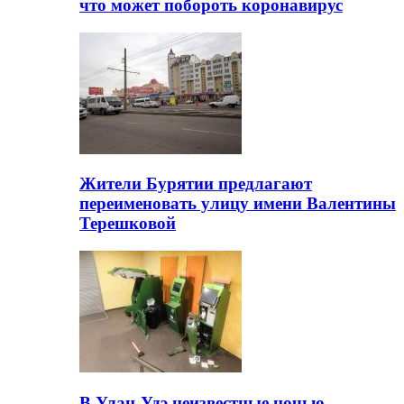
что может побороть коронавирус
Жители Бурятии предлагают
переименовать улицу имени Валентины
Терешковой
В Улан-Удэ неизвестные ночью