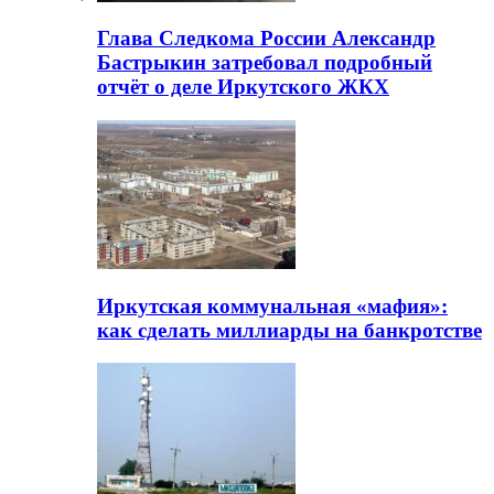
Глава Следкома России Александр
Бастрыкин затребовал подробный
отчёт о деле Иркутского ЖКХ
Иркутская коммунальная «мафия»:
как сделать миллиарды на банкротстве