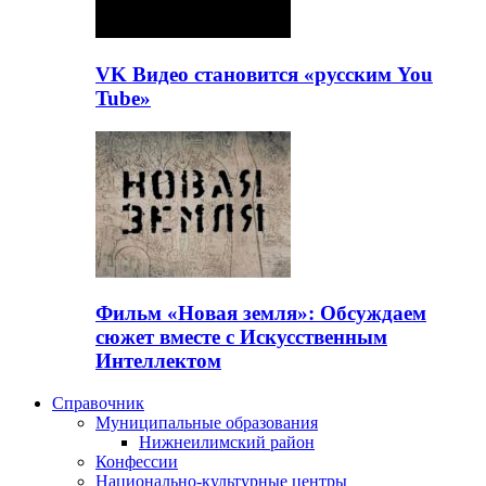
VK Видео становится «русским You
Tube»
Фильм «Новая земля»: Обсуждаем
сюжет вместе с Искусственным
Интеллектом
Справочник
Муниципальные образования
Нижнеилимский район
Конфессии
Национально-культурные центры