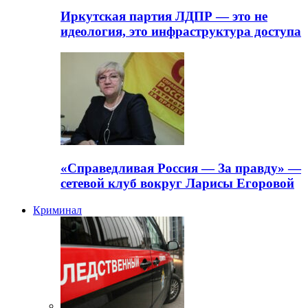
Иркутская партия ЛДПР — это не
идеология, это инфраструктура доступа
«Справедливая Россия — За правду» —
сетевой клуб вокруг Ларисы Егоровой
Криминал