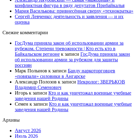
конфликтная фигура в ряду депутатов Прибайкалья
Мария Василькова: привнесённая сверху «технократка»
Сергей Левченко: деятельность и заявления — и их
оценка
Свежие комментарии
ГосДума приняла закон об использовании армии за
рубежом. Степени тревожности | Кто есть кто в
Байкальском регионе
к записи
ГосДума приняла закон
об использовании армии за рубежом для защиты
россиян
Марк Полынов
к записи
Банду наркоторговцев
«повязали» силовики в Ангарске
Александр Полозов
к записи
Некролог: ЗВЕРЬКОВ
Владимир Семенович
Игорь
к записи
Кто и как уничтожал военные учебные
заведения нашей Родины
Семен
к записи
Кто и как уничтожал военные учебные
заведения нашей Родины
Архивы
Август 2026
Июль 2026