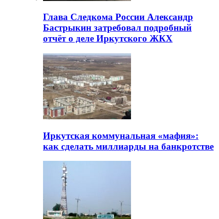
Глава Следкома России Александр
Бастрыкин затребовал подробный
отчёт о деле Иркутского ЖКХ
Иркутская коммунальная «мафия»:
как сделать миллиарды на банкротстве