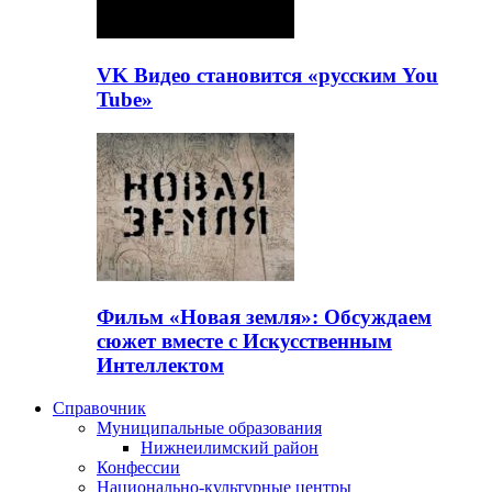
VK Видео становится «русским You
Tube»
Фильм «Новая земля»: Обсуждаем
сюжет вместе с Искусственным
Интеллектом
Справочник
Муниципальные образования
Нижнеилимский район
Конфессии
Национально-культурные центры