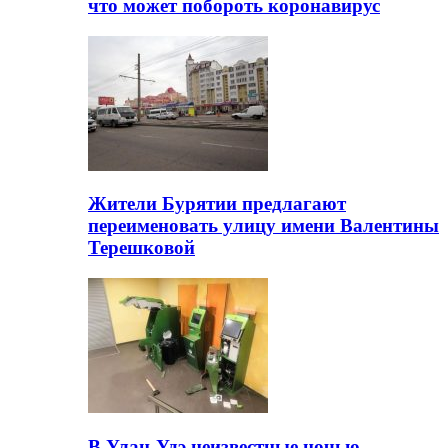
что может побороть коронавирус
Жители Бурятии предлагают
переименовать улицу имени Валентины
Терешковой
В Улан-Удэ неизвестные ночью