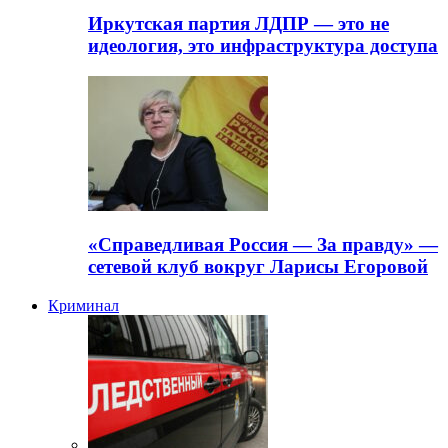
Иркутская партия ЛДПР — это не
идеология, это инфраструктура доступа
«Справедливая Россия — За правду» —
сетевой клуб вокруг Ларисы Егоровой
Криминал