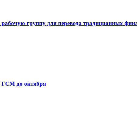
 рабочую группу для перевода традиционных фин
т ГСМ до октября