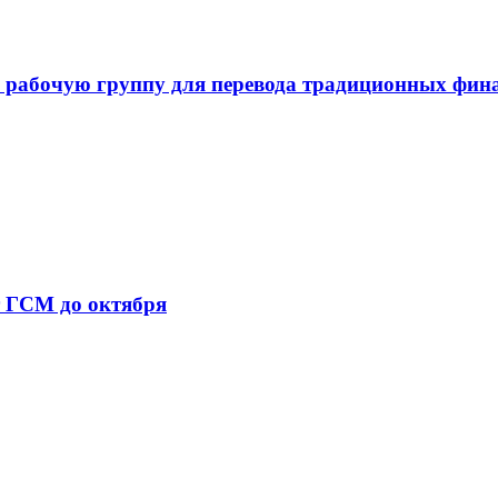
 рабочую группу для перевода традиционных фин
т ГСМ до октября