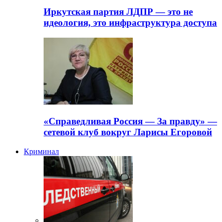
Иркутская партия ЛДПР — это не
идеология, это инфраструктура доступа
«Справедливая Россия — За правду» —
сетевой клуб вокруг Ларисы Егоровой
Криминал