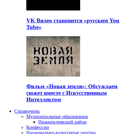
VK Видео становится «русским You
Tube»
Фильм «Новая земля»: Обсуждаем
сюжет вместе с Искусственным
Интеллектом
Справочник
Муниципальные образования
Нижнеилимский район
Конфессии
Национально-культурные центры