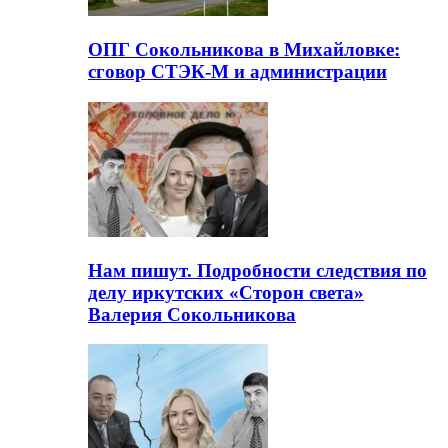
ОПГ Сокольникова в Михайловке:
сговор СТЭК-М и администрации
Нам пишут. Подробности следствия по
делу иркутских «Сторон света»
Валерия Сокольникова