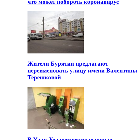
что может побороть коронавирус
Жители Бурятии предлагают
переименовать улицу имени Валентины
Терешковой
В Улан-Удэ неизвестные ночью