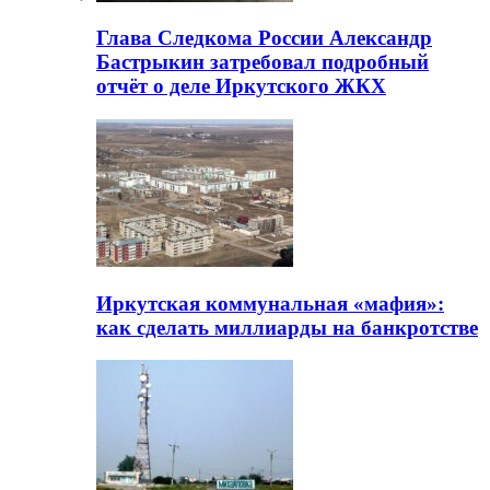
Глава Следкома России Александр
Бастрыкин затребовал подробный
отчёт о деле Иркутского ЖКХ
Иркутская коммунальная «мафия»:
как сделать миллиарды на банкротстве