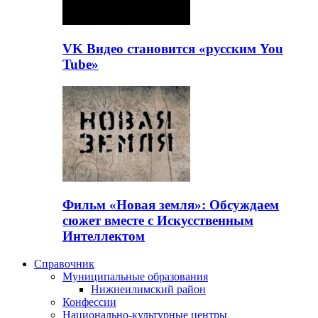
VK Видео становится «русским You
Tube»
Фильм «Новая земля»: Обсуждаем
сюжет вместе с Искусственным
Интеллектом
Справочник
Муниципальные образования
Нижнеилимский район
Конфессии
Национально-культурные центры