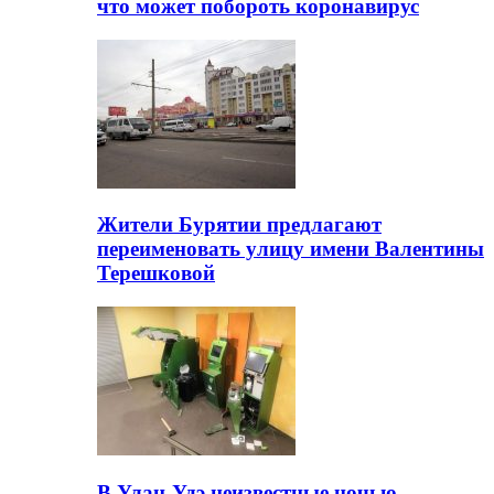
что может побороть коронавирус
Жители Бурятии предлагают
переименовать улицу имени Валентины
Терешковой
В Улан-Удэ неизвестные ночью