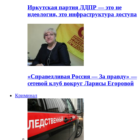
Иркутская партия ЛДПР — это не
идеология, это инфраструктура доступа
«Справедливая Россия — За правду» —
сетевой клуб вокруг Ларисы Егоровой
Криминал