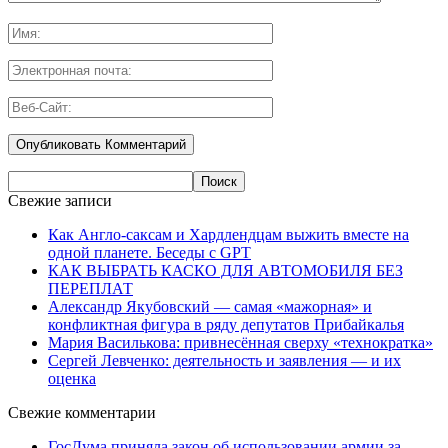
Свежие записи
Как Англо-саксам и Хардлендцам выжить вместе на
одной планете. Беседы с GPT
КАК ВЫБРАТЬ КАСКО ДЛЯ АВТОМОБИЛЯ БЕЗ
ПЕРЕПЛАТ
Александр Якубовский — самая «мажорная» и
конфликтная фигура в ряду депутатов Прибайкалья
Мария Василькова: привнесённая сверху «технократка»
Сергей Левченко: деятельность и заявления — и их
оценка
Свежие комментарии
ГосДума приняла закон об использовании армии за