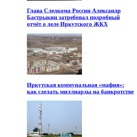
Глава Следкома России Александр
Бастрыкин затребовал подробный
отчёт о деле Иркутского ЖКХ
Иркутская коммунальная «мафия»:
как сделать миллиарды на банкротстве