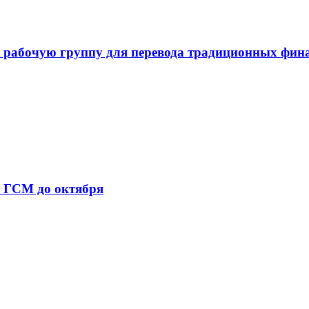
 рабочую группу для перевода традиционных фин
т ГСМ до октября