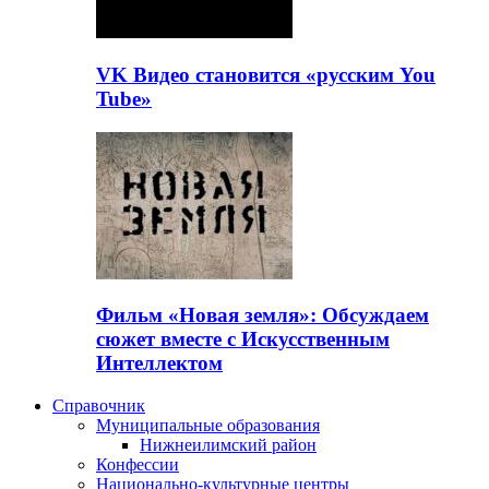
VK Видео становится «русским You
Tube»
Фильм «Новая земля»: Обсуждаем
сюжет вместе с Искусственным
Интеллектом
Справочник
Муниципальные образования
Нижнеилимский район
Конфессии
Национально-культурные центры