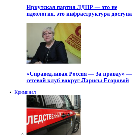
Иркутская партия ЛДПР — это не
идеология, это инфраструктура доступа
«Справедливая Россия — За правду» —
сетевой клуб вокруг Ларисы Егоровой
Криминал