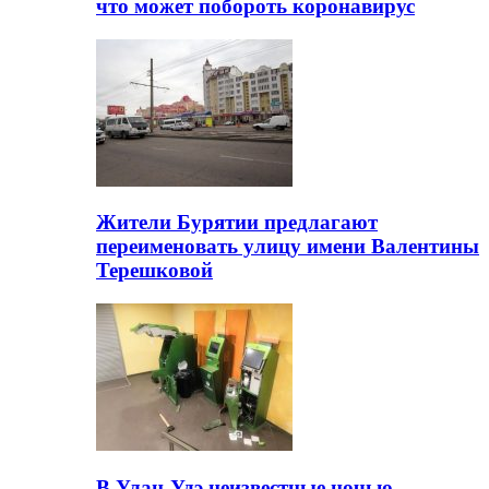
что может побороть коронавирус
Жители Бурятии предлагают
переименовать улицу имени Валентины
Терешковой
В Улан-Удэ неизвестные ночью