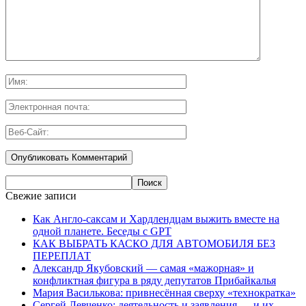
Свежие записи
Как Англо-саксам и Хардлендцам выжить вместе на
одной планете. Беседы с GPT
КАК ВЫБРАТЬ КАСКО ДЛЯ АВТОМОБИЛЯ БЕЗ
ПЕРЕПЛАТ
Александр Якубовский — самая «мажорная» и
конфликтная фигура в ряду депутатов Прибайкалья
Мария Василькова: привнесённая сверху «технократка»
Сергей Левченко: деятельность и заявления — и их