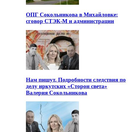
ОПГ Сокольникова в Михайловке:
сговор СТЭК-М и администрации
Нам пишут. Подробности следствия по
делу иркутских «Сторон света»
Валерия Сокольникова