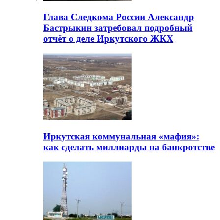
Глава Следкома России Александр
Бастрыкин затребовал подробный
отчёт о деле Иркутского ЖКХ
Иркутская коммунальная «мафия»:
как сделать миллиарды на банкротстве