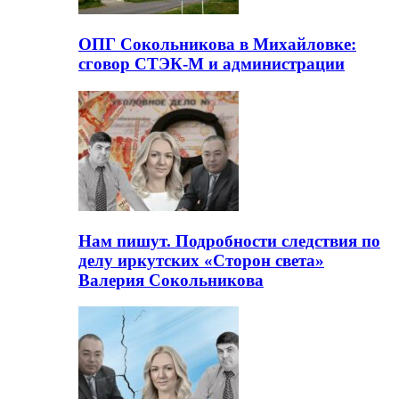
ОПГ Сокольникова в Михайловке:
сговор СТЭК-М и администрации
Нам пишут. Подробности следствия по
делу иркутских «Сторон света»
Валерия Сокольникова