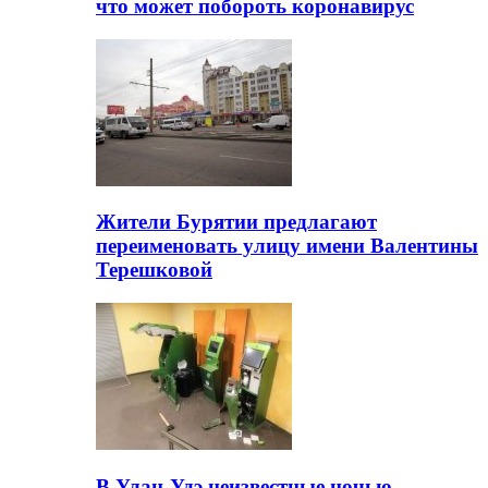
что может побороть коронавирус
Жители Бурятии предлагают
переименовать улицу имени Валентины
Терешковой
В Улан-Удэ неизвестные ночью