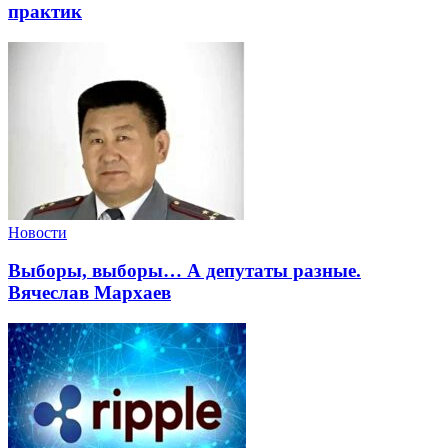
практик
Новости
Выборы, выборы… А депутаты разные.
Вячеслав Мархаев