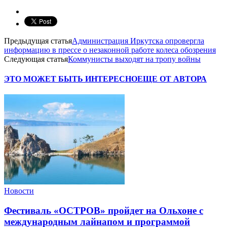
Предыдущая статья
Администрация Иркутска опровергла
информацию в прессе о незаконной работе колеса обозрения
Следующая статья
Коммунисты выходят на тропу войны
ЭТО МОЖЕТ БЫТЬ ИНТЕРЕСНО
ЕЩЕ ОТ АВТОРА
Новости
Фестиваль «ОСТРОВ» пройдет на Ольхоне с
международным лайнапом и программой