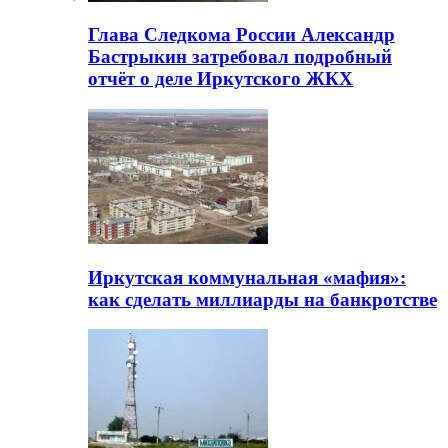
Глава Следкома России Александр
Бастрыкин затребовал подробный
отчёт о деле Иркутского ЖКХ
Иркутская коммунальная «мафия»:
как сделать миллиарды на банкротстве