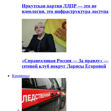
Иркутская партия ЛДПР — это не
идеология, это инфраструктура доступа
«Справедливая Россия — За правду» —
сетевой клуб вокруг Ларисы Егоровой
Криминал