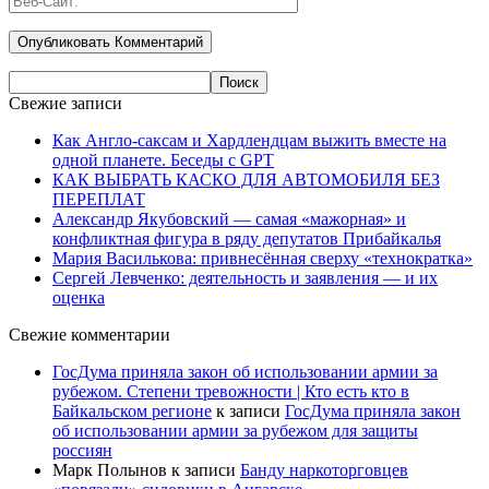
Свежие записи
Как Англо-саксам и Хардлендцам выжить вместе на
одной планете. Беседы с GPT
КАК ВЫБРАТЬ КАСКО ДЛЯ АВТОМОБИЛЯ БЕЗ
ПЕРЕПЛАТ
Александр Якубовский — самая «мажорная» и
конфликтная фигура в ряду депутатов Прибайкалья
Мария Василькова: привнесённая сверху «технократка»
Сергей Левченко: деятельность и заявления — и их
оценка
Свежие комментарии
ГосДума приняла закон об использовании армии за
рубежом. Степени тревожности | Кто есть кто в
Байкальском регионе
к записи
ГосДума приняла закон
об использовании армии за рубежом для защиты
россиян
Марк Полынов
к записи
Банду наркоторговцев