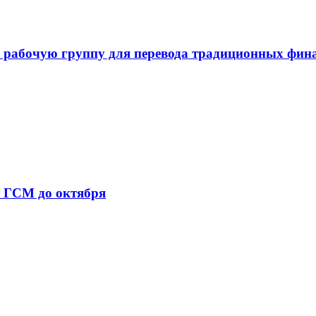
 рабочую группу для перевода традиционных фин
т ГСМ до октября