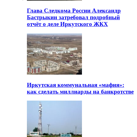
Глава Следкома России Александр
Бастрыкин затребовал подробный
отчёт о деле Иркутского ЖКХ
Иркутская коммунальная «мафия»:
как сделать миллиарды на банкротстве