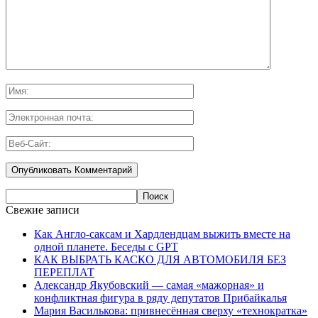
Свежие записи
Как Англо-саксам и Хардлендцам выжить вместе на
одной планете. Беседы с GPT
КАК ВЫБРАТЬ КАСКО ДЛЯ АВТОМОБИЛЯ БЕЗ
ПЕРЕПЛАТ
Александр Якубовский — самая «мажорная» и
конфликтная фигура в ряду депутатов Прибайкалья
Мария Василькова: привнесённая сверху «технократка»