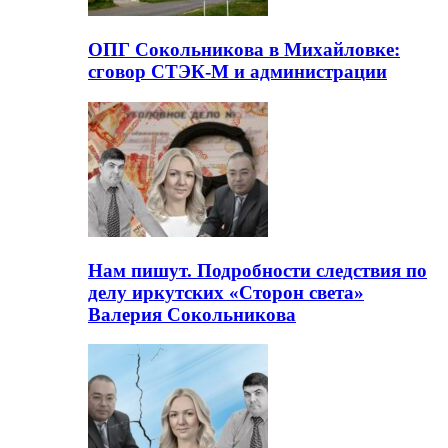
ОПГ Сокольникова в Михайловке:
сговор СТЭК-М и администрации
Нам пишут. Подробности следствия по
делу иркутских «Сторон света»
Валерия Сокольникова