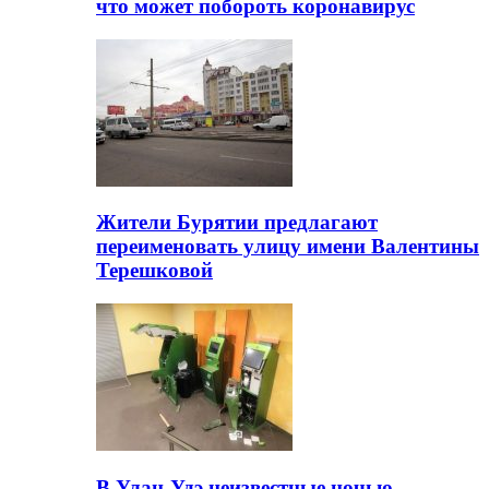
что может побороть коронавирус
Жители Бурятии предлагают
переименовать улицу имени Валентины
Терешковой
В Улан-Удэ неизвестные ночью