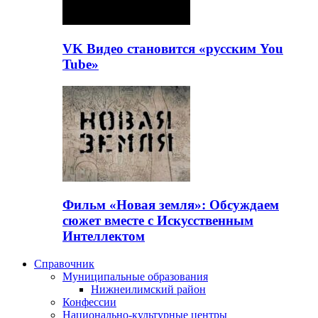
VK Видео становится «русским You
Tube»
Фильм «Новая земля»: Обсуждаем
сюжет вместе с Искусственным
Интеллектом
Справочник
Муниципальные образования
Нижнеилимский район
Конфессии
Национально-культурные центры