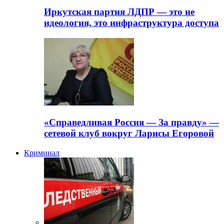
Иркутская партия ЛДПР — это не
идеология, это инфраструктура доступа
«Справедливая Россия — За правду» —
сетевой клуб вокруг Ларисы Егоровой
Криминал