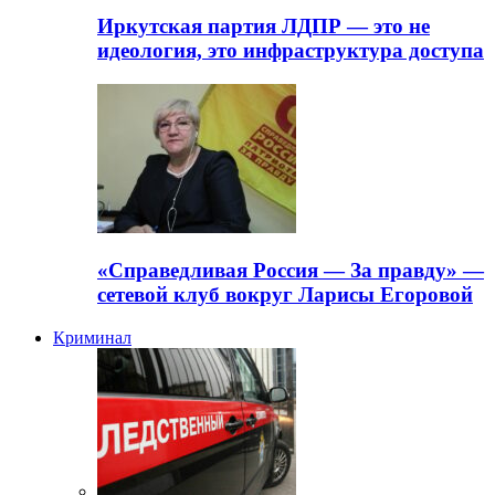
Иркутская партия ЛДПР — это не
идеология, это инфраструктура доступа
«Справедливая Россия — За правду» —
сетевой клуб вокруг Ларисы Егоровой
Криминал