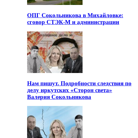
ОПГ Сокольникова в Михайловке:
сговор СТЭК-М и администрации
Нам пишут. Подробности следствия по
делу иркутских «Сторон света»
Валерия Сокольникова