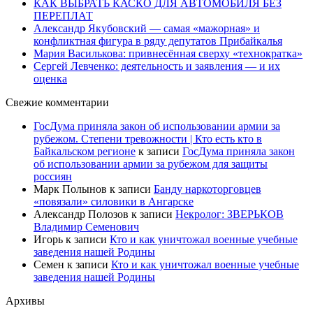
КАК ВЫБРАТЬ КАСКО ДЛЯ АВТОМОБИЛЯ БЕЗ
ПЕРЕПЛАТ
Александр Якубовский — самая «мажорная» и
конфликтная фигура в ряду депутатов Прибайкалья
Мария Василькова: привнесённая сверху «технократка»
Сергей Левченко: деятельность и заявления — и их
оценка
Свежие комментарии
ГосДума приняла закон об использовании армии за
рубежом. Степени тревожности | Кто есть кто в
Байкальском регионе
к записи
ГосДума приняла закон
об использовании армии за рубежом для защиты
россиян
Марк Полынов
к записи
Банду наркоторговцев
«повязали» силовики в Ангарске
Александр Полозов
к записи
Некролог: ЗВЕРЬКОВ
Владимир Семенович
Игорь
к записи
Кто и как уничтожал военные учебные
заведения нашей Родины
Семен
к записи
Кто и как уничтожал военные учебные
заведения нашей Родины
Архивы