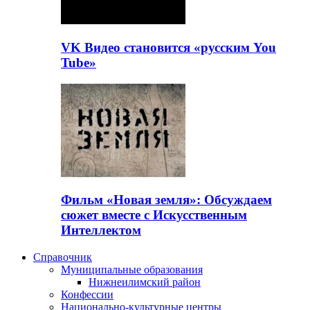
VK Видео становится «русским You
Tube»
Фильм «Новая земля»: Обсуждаем
сюжет вместе с Искусственным
Интеллектом
Справочник
Муниципальные образования
Нижнеилимский район
Конфессии
Национально-культурные центры