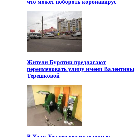
что может побороть коронавирус
Жители Бурятии предлагают
переименовать улицу имени Валентины
Терешковой
В Улан-Удэ неизвестные ночью