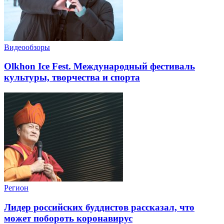
Видеообзоры
Olkhon Ice Fest. Международный фестиваль
культуры, творчества и спорта
Регион
Лидер российских буддистов рассказал, что
может побороть коронавирус