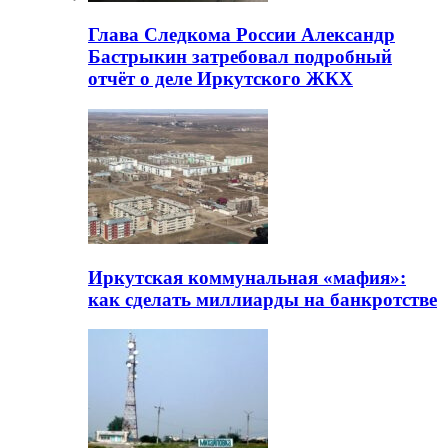
Глава Следкома России Александр
Бастрыкин затребовал подробный
отчёт о деле Иркутского ЖКХ
Иркутская коммунальная «мафия»:
как сделать миллиарды на банкротстве