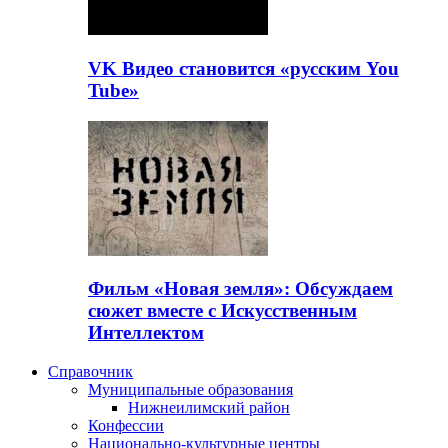
VK Видео становится «русским You
Tube»
Фильм «Новая земля»: Обсуждаем
сюжет вместе с Искусственным
Интеллектом
Справочник
Муниципальные образования
Нижнеилимский район
Конфессии
Национально-культурные центры