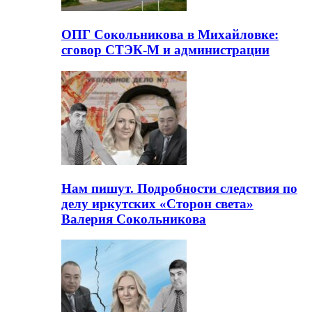
ОПГ Сокольникова в Михайловке:
сговор СТЭК-М и администрации
Нам пишут. Подробности следствия по
делу иркутских «Сторон света»
Валерия Сокольникова