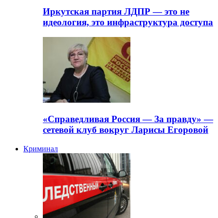
Иркутская партия ЛДПР — это не
идеология, это инфраструктура доступа
«Справедливая Россия — За правду» —
сетевой клуб вокруг Ларисы Егоровой
Криминал