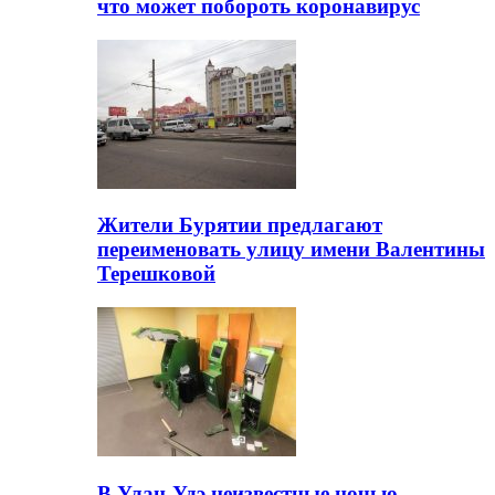
что может побороть коронавирус
Жители Бурятии предлагают
переименовать улицу имени Валентины
Терешковой
В Улан-Удэ неизвестные ночью