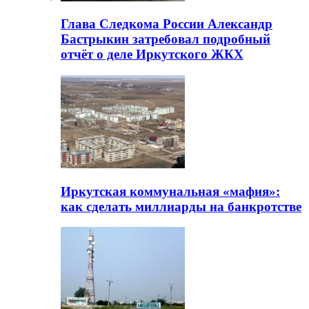
Глава Следкома России Александр
Бастрыкин затребовал подробный
отчёт о деле Иркутского ЖКХ
Иркутская коммунальная «мафия»:
как сделать миллиарды на банкротстве