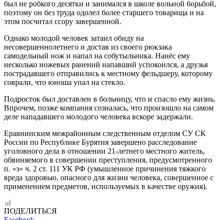
был не робкого десятки и занимался в школе вольной борьбой,
поэтому он без труда одолел более старшего товарища и на
этом посчитал ссору завершенной.
Однако молодой человек затаил обиду на
несовершеннолетнего и достав из своего рюкзака
самодельный нож и напал на собутыльника. Нанёс ему
несколько ножевых ранений напавший успокоился, а друзья
пострадавшего отправились к местному фельдшеру, которому
соврали, что юноша упал на стекло.
Подросток был доставлен в больницу, что и спасло ему жизнь.
Впрочем, позже компания созналась, что произошло на самом
деле нападавшего молодого человека вскоре задержали.
Еравнинским межрайонным следственным отделом СУ СК
России по Республике Бурятия завершено расследование
уголовного дела в отношении 21-летнего местного житель,
обвиняемого в совершении преступления, предусмотренного
п. «з» ч. 2 ст. 111 УК РФ (умышленное причинения тяжкого
вреда здоровью, опасного для жизни человека, совершенное с
применением предметов, используемых в качестве оружия).
ПОДЕЛИТЬСЯ
Facebook