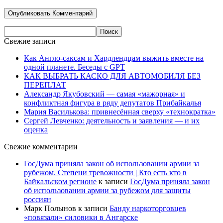
Свежие записи
Как Англо-саксам и Хардлендцам выжить вместе на
одной планете. Беседы с GPT
КАК ВЫБРАТЬ КАСКО ДЛЯ АВТОМОБИЛЯ БЕЗ
ПЕРЕПЛАТ
Александр Якубовский — самая «мажорная» и
конфликтная фигура в ряду депутатов Прибайкалья
Мария Василькова: привнесённая сверху «технократка»
Сергей Левченко: деятельность и заявления — и их
оценка
Свежие комментарии
ГосДума приняла закон об использовании армии за
рубежом. Степени тревожности | Кто есть кто в
Байкальском регионе
к записи
ГосДума приняла закон
об использовании армии за рубежом для защиты
россиян
Марк Полынов
к записи
Банду наркоторговцев
«повязали» силовики в Ангарске