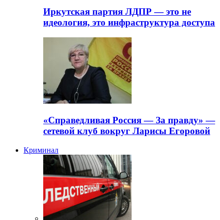
Иркутская партия ЛДПР — это не
идеология, это инфраструктура доступа
«Справедливая Россия — За правду» —
сетевой клуб вокруг Ларисы Егоровой
Криминал