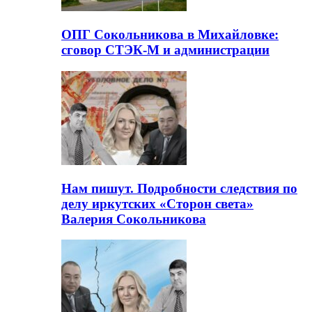
ОПГ Сокольникова в Михайловке:
сговор СТЭК-М и администрации
Нам пишут. Подробности следствия по
делу иркутских «Сторон света»
Валерия Сокольникова