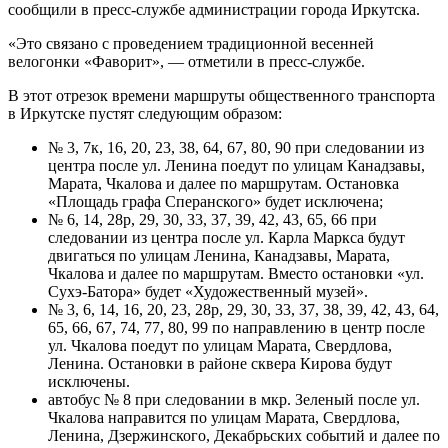
сообщили в пресс-службе администрации города Иркутска.
«Это связано с проведением традиционной весенней
велогонки «Фаворит», — отметили в пресс-службе.
В этот отрезок времени маршруты общественного транспорта
в Иркутске пустят следующим образом:
№ 3, 7к, 16, 20, 23, 38, 64, 67, 80, 90 при следовании из
центра после ул. Ленина поедут по улицам Канадзавы,
Марата, Чкалова и далее по маршрутам. Остановка
«Площадь графа Сперанского» будет исключена;
№ 6, 14, 28р, 29, 30, 33, 37, 39, 42, 43, 65, 66 при
следовании из центра после ул. Карла Маркса будут
двигаться по улицам Ленина, Канадзавы, Марата,
Чкалова и далее по маршрутам. Вместо остановки «ул.
Сухэ-Батора» будет «Художественный музей».
№ 3, 6, 14, 16, 20, 23, 28р, 29, 30, 33, 37, 38, 39, 42, 43, 64,
65, 66, 67, 74, 77, 80, 99 по направлению в центр после
ул. Чкалова поедут по улицам Марата, Свердлова,
Ленина. Остановки в районе сквера Кирова будут
исключены.
автобус № 8 при следовании в мкр. Зеленый после ул.
Чкалова направится по улицам Марата, Свердлова,
Ленина, Дзержинского, Декабрьских событий и далее по