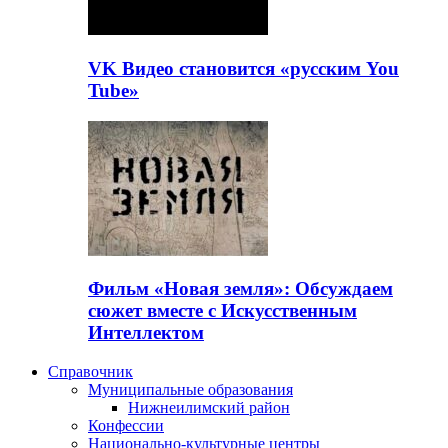
VK Видео становится «русским You
Tube»
Фильм «Новая земля»: Обсуждаем
сюжет вместе с Искусственным
Интеллектом
Справочник
Муниципальные образования
Нижнеилимский район
Конфессии
Национально-культурные центры