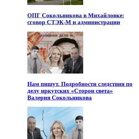
ОПГ Сокольникова в Михайловке:
сговор СТЭК-М и администрации
Нам пишут. Подробности следствия по
делу иркутских «Сторон света»
Валерия Сокольникова