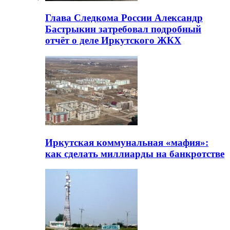
Глава Следкома России Александр
Бастрыкин затребовал подробный
отчёт о деле Иркутского ЖКХ
Иркутская коммунальная «мафия»:
как сделать миллиарды на банкротстве