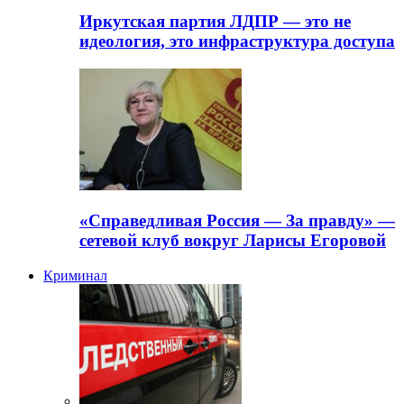
Иркутская партия ЛДПР — это не
идеология, это инфраструктура доступа
«Справедливая Россия — За правду» —
сетевой клуб вокруг Ларисы Егоровой
Криминал