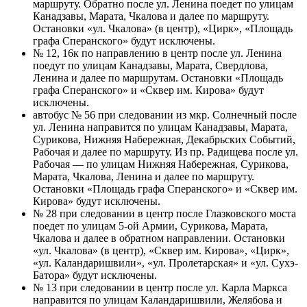
маршруту. Обратно после ул. Ленина поедет по улицам
Канадзавы, Марата, Чкалова и далее по маршруту.
Остановки «ул. Чкалова» (в центр), «Цирк», «Площадь
графа Сперанского» будут исключены.
№ 12, 16к по направлению в центр после ул. Ленина
поедут по улицам Канадзавы, Марата, Свердлова,
Ленина и далее по маршрутам. Остановки «Площадь
графа Сперанского» и «Сквер им. Кирова» будут
исключены.
автобус № 56 при следовании из мкр. Солнечный после
ул. Ленина направится по улицам Канадзавы, Марата,
Сурикова, Нижняя Набережная, Декабрьских Событий,
Рабочая и далее по маршруту. Из пр. Радищева после ул.
Рабочая — по улицам Нижняя Набережная, Сурикова,
Марата, Чкалова, Ленина и далее по маршруту.
Остановки «Площадь графа Сперанского» и «Сквер им.
Кирова» будут исключены.
№ 28 при следовании в центр после Глазковского моста
поедет по улицам 5-ой Армии, Сурикова, Марата,
Чкалова и далее в обратном направлении. Остановки
«ул. Чкалова» (в центр), «Сквер им. Кирова», «Цирк»,
«ул. Каландаришвили», «ул. Пролетарская» и «ул. Сухэ-
Батора» будут исключены.
№ 13 при следовании в центр после ул. Карла Маркса
направится по улицам Каландаришвили, Желябова и