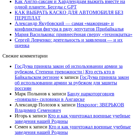
Как Англо-саксам и Хардлендцам выжить вместе на
одной планете. Беседы с GPT
КАК ВЫБРАТЬ КАСКО ДЛЯ АВТОМОБИЛЯ БЕЗ
ПЕРЕПЛАТ
Александр Якубовский — самая «мажорная» и
конфликтная фигура в ряду депутатов Прибайкалья
Мария Василькова: привнесённая сверху «технократка»
Сергей Левченко: деятельность и заявления — и их
оценка
Свежие комментарии
ГосДума приняла закон об использовании армии за
рубежом. Степени тревожности | Кто есть кто в
Байкальском регионе
к записи
ГосДума приняла закон
об использовании армии за рубежом для защиты
россиян
Марк Полынов
к записи
Банду наркоторговцев
«повязали» силовики в Ангарске
Александр Полозов
к записи
Некролог: ЗВЕРЬКОВ
Владимир Семенович
Игорь
к записи
Кто и как уничтожал военные учебные
заведения нашей Родины
Семен
к записи
Кто и как уничтожал военные учебные
заведения нашей Родины