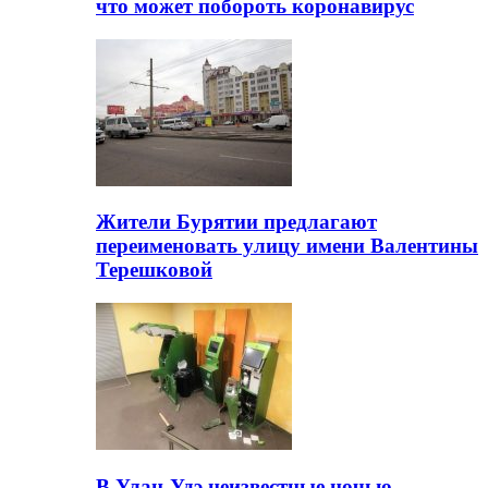
что может побороть коронавирус
Жители Бурятии предлагают
переименовать улицу имени Валентины
Терешковой
В Улан-Удэ неизвестные ночью