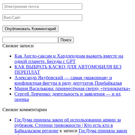
Свежие записи
Как Англо-саксам и Хардлендцам выжить вместе на
одной планете. Беседы с GPT
КАК ВЫБРАТЬ КАСКО ДЛЯ АВТОМОБИЛЯ БЕЗ
ПЕРЕПЛАТ
Александр Якубовский — самая «мажорная» и
конфликтная фигура в ряду депутатов Прибайкалья
Мария Василькова: привнесённая сверху «технократка»
Сергей Левченко: деятельность и заявления — и их
оценка
Свежие комментарии
ГосДума приняла закон об использовании армии за
рубежом. Степени тревожности | Кто есть кто в
Байкальском регионе
к записи
ГосДума приняла закон