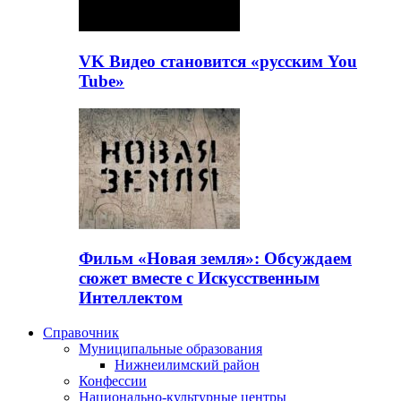
VK Видео становится «русским You
Tube»
Фильм «Новая земля»: Обсуждаем
сюжет вместе с Искусственным
Интеллектом
Справочник
Муниципальные образования
Нижнеилимский район
Конфессии
Национально-культурные центры