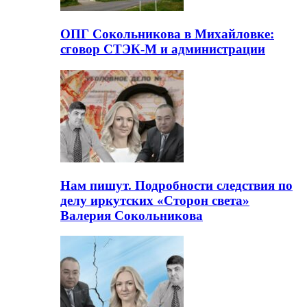
ОПГ Сокольникова в Михайловке:
сговор СТЭК-М и администрации
Нам пишут. Подробности следствия по
делу иркутских «Сторон света»
Валерия Сокольникова