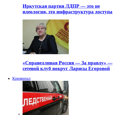
Иркутская партия ЛДПР — это не
идеология, это инфраструктура доступа
«Справедливая Россия — За правду» —
сетевой клуб вокруг Ларисы Егоровой
Криминал