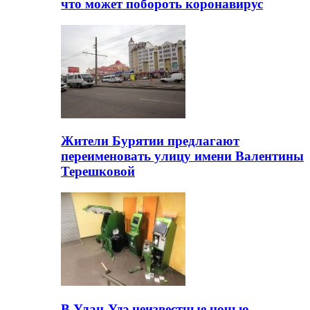
что может побороть коронавирус
Жители Бурятии предлагают
переименовать улицу имени Валентины
Терешковой
В Улан-Удэ неизвестные ночью