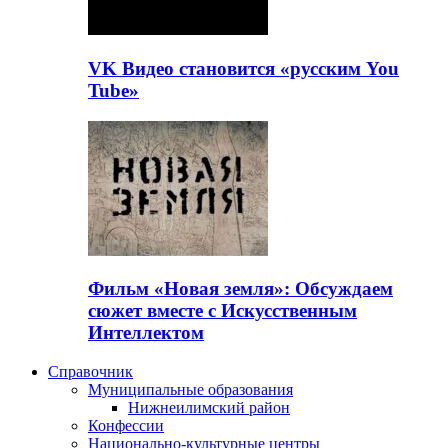
VK Видео становится «русским You
Tube»
Фильм «Новая земля»: Обсуждаем
сюжет вместе с Искусственным
Интеллектом
Справочник
Муниципальные образования
Нижнеилимский район
Конфессии
Национально-культурные центры