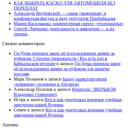
КАК ВЫБРАТЬ КАСКО ДЛЯ АВТОМОБИЛЯ БЕЗ
ПЕРЕПЛАТ
Александр Якубовский — самая «мажорная» и
конфликтная фигура в ряду депутатов Прибайкалья
Мария Василькова: привнесённая сверху «технократка»
Сергей Левченко: деятельность и заявления — и их
оценка
Свежие комментарии
ГосДума приняла закон об использовании армии за
рубежом. Степени тревожности | Кто есть кто в
Байкальском регионе
к записи
ГосДума приняла закон
об использовании армии за рубежом для защиты
россиян
Марк Полынов
к записи
Банду наркоторговцев
«повязали» силовики в Ангарске
Александр Полозов
к записи
Некролог: ЗВЕРЬКОВ
Владимир Семенович
Игорь
к записи
Кто и как уничтожал военные учебные
заведения нашей Родины
Семен
к записи
Кто и как уничтожал военные учебные
заведения нашей Родины
Архивы