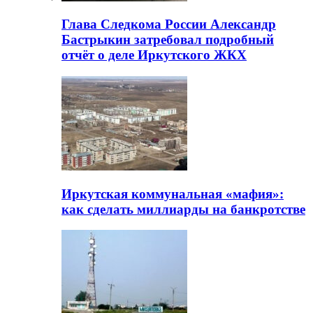
Глава Следкома России Александр
Бастрыкин затребовал подробный
отчёт о деле Иркутского ЖКХ
Иркутская коммунальная «мафия»:
как сделать миллиарды на банкротстве