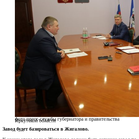
фото пресс-службы губернатора и правительства
Иркутской области
Завод будет базироваться в Жигалово.