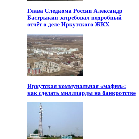
Глава Следкома России Александр
Бастрыкин затребовал подробный
отчёт о деле Иркутского ЖКХ
Иркутская коммунальная «мафия»:
как сделать миллиарды на банкротстве