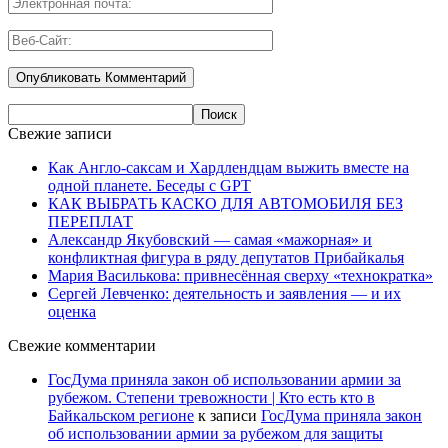
Свежие записи
Как Англо-саксам и Хардлендцам выжить вместе на
одной планете. Беседы с GPT
КАК ВЫБРАТЬ КАСКО ДЛЯ АВТОМОБИЛЯ БЕЗ
ПЕРЕПЛАТ
Александр Якубовский — самая «мажорная» и
конфликтная фигура в ряду депутатов Прибайкалья
Мария Василькова: привнесённая сверху «технократка»
Сергей Левченко: деятельность и заявления — и их
оценка
Свежие комментарии
ГосДума приняла закон об использовании армии за
рубежом. Степени тревожности | Кто есть кто в
Байкальском регионе
к записи
ГосДума приняла закон
об использовании армии за рубежом для защиты