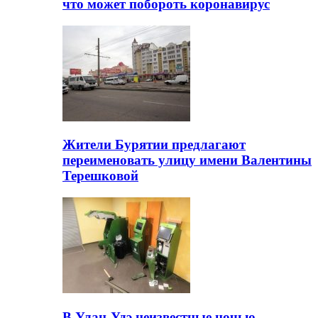
что может побороть коронавирус
Жители Бурятии предлагают
переименовать улицу имени Валентины
Терешковой
В Улан-Удэ неизвестные ночью