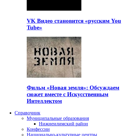
VK Видео становится «русским You
Tube»
Фильм «Новая земля»: Обсуждаем
сюжет вместе с Искусственным
Интеллектом
Справочник
Муниципальные образования
Нижнеилимский район
Конфессии
Национально-культурные центры