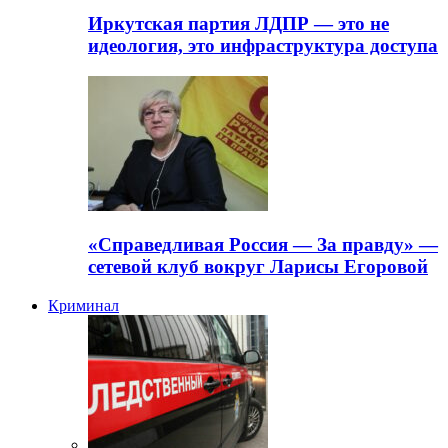
Иркутская партия ЛДПР — это не
идеология, это инфраструктура доступа
«Справедливая Россия — За правду» —
сетевой клуб вокруг Ларисы Егоровой
Криминал