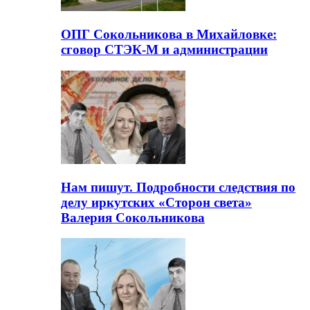
ОПГ Сокольникова в Михайловке:
сговор СТЭК-М и администрации
Нам пишут. Подробности следствия по
делу иркутских «Сторон света»
Валерия Сокольникова