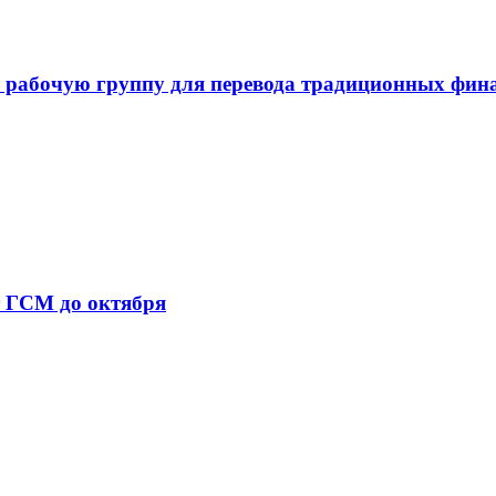
 рабочую группу для перевода традиционных фин
т ГСМ до октября