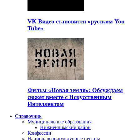
VK Видео становится «русским You
Tube»
Фильм «Новая земля»: Обсуждаем
сюжет вместе с Искусственным
Интеллектом
Справочник
Муниципальные образования
Нижнеилимский район
Конфессии
Национально-культурные центры