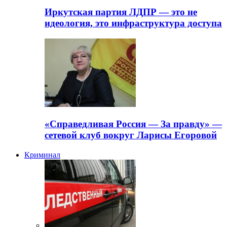
Иркутская партия ЛДПР — это не
идеология, это инфраструктура доступа
«Справедливая Россия — За правду» —
сетевой клуб вокруг Ларисы Егоровой
Криминал