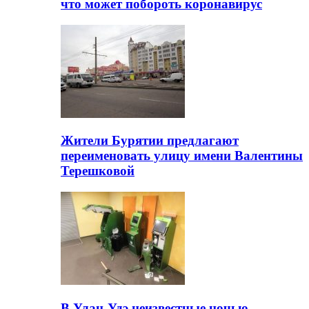
что может побороть коронавирус
Жители Бурятии предлагают
переименовать улицу имени Валентины
Терешковой
В Улан-Удэ неизвестные ночью