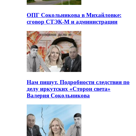
ОПГ Сокольникова в Михайловке:
сговор СТЭК-М и администрации
Нам пишут. Подробности следствия по
делу иркутских «Сторон света»
Валерия Сокольникова