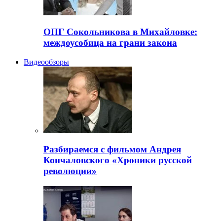
ОПГ Сокольникова в Михайловке:
междоусобица на грани закона
Видеообзоры
Разбираемся с фильмом Андрея
Кончаловского «Хроники русской
революции»