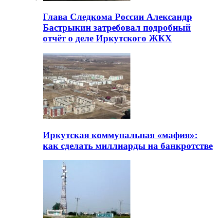
Глава Следкома России Александр
Бастрыкин затребовал подробный
отчёт о деле Иркутского ЖКХ
Иркутская коммунальная «мафия»:
как сделать миллиарды на банкротстве