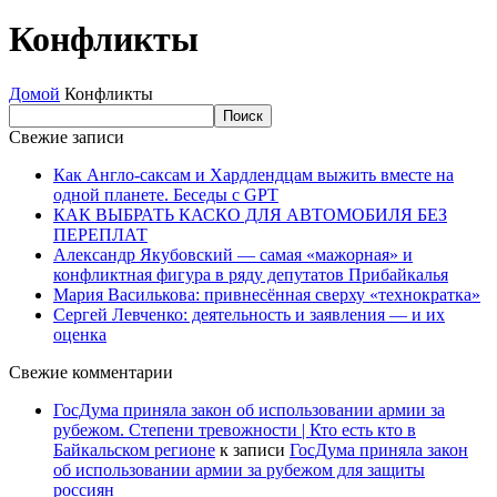
Конфликты
Домой
Конфликты
Свежие записи
Как Англо-саксам и Хардлендцам выжить вместе на
одной планете. Беседы с GPT
КАК ВЫБРАТЬ КАСКО ДЛЯ АВТОМОБИЛЯ БЕЗ
ПЕРЕПЛАТ
Александр Якубовский — самая «мажорная» и
конфликтная фигура в ряду депутатов Прибайкалья
Мария Василькова: привнесённая сверху «технократка»
Сергей Левченко: деятельность и заявления — и их
оценка
Свежие комментарии
ГосДума приняла закон об использовании армии за
рубежом. Степени тревожности | Кто есть кто в
Байкальском регионе
к записи
ГосДума приняла закон
об использовании армии за рубежом для защиты
россиян