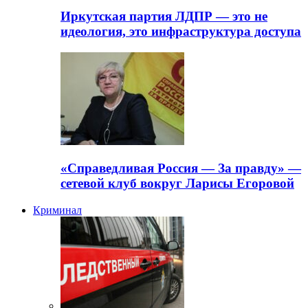
Иркутская партия ЛДПР — это не
идеология, это инфраструктура доступа
«Справедливая Россия — За правду» —
сетевой клуб вокруг Ларисы Егоровой
Криминал