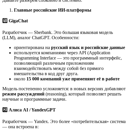
Давайте разберём спокойно и системно.
Главные российские ИИ-платформы
1️
GigaChat
Разработчик — Sberbank. Это большая языковая модель
(LLM), аналог ChatGPT. Особенности:
ориентирована на
русский язык и российские данные
используется компаниями через API (Application
Programming Interface — это программный интерфейс,
позволяющий различным приложениям
взаимодействовать между собой без прямого
вмешательства в код друг друга.
около
15 000 компаний уже применяют её в работе
Модель постепенно усложняется: в новых версиях добавляют
режим рассуждений
(reasoning), который позволяет решать
научные и программные задачи.
2️
Алиса AI / YandexGPT
Разработчик — Yandex. Это более «потребительская» система
— она встроена в: