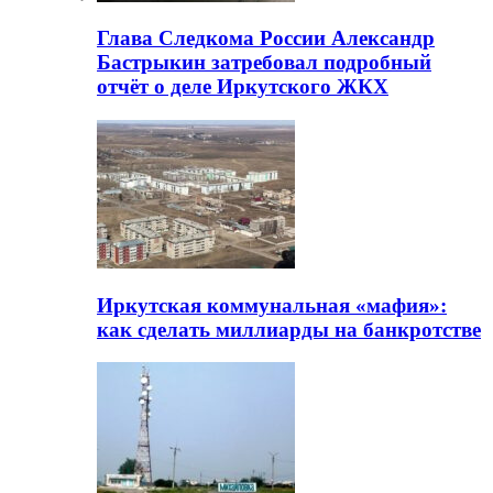
Глава Следкома России Александр
Бастрыкин затребовал подробный
отчёт о деле Иркутского ЖКХ
Иркутская коммунальная «мафия»:
как сделать миллиарды на банкротстве