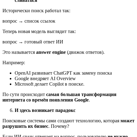
сливаться
Исторически поиск работал так:
вопрос → список ссылок
Теперь новая модель выглядит так:
вопрос → готовый ответ ИИ
Это называется
answer engine
(движок ответов).
Например:
OpenAI развивает ChatGPT как замену поиска
Google внедряет AI Overview
Microsoft делает Copilot в поиске.
По сути происходит
самая большая трансформация
интернета со времён появления Google
.
И здесь возникает парадокс
Поисковые системы сами создают технологию, которая
может
разрушить их бизнес
. Почему?
Если ИИ сразу отвечает на вопрос, пользователю
не нужно