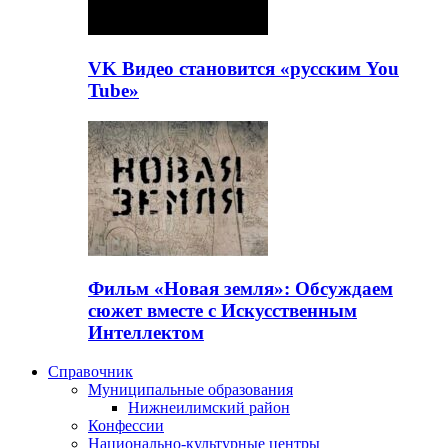
VK Видео становится «русским You
Tube»
Фильм «Новая земля»: Обсуждаем
сюжет вместе с Искусственным
Интеллектом
Справочник
Муниципальные образования
Нижнеилимский район
Конфессии
Национально-культурные центры