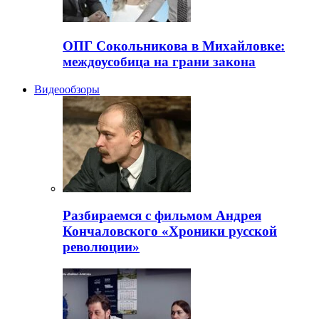
ОПГ Сокольникова в Михайловке:
междоусобица на грани закона
Видеообзоры
Разбираемся с фильмом Андрея
Кончаловского «Хроники русской
революции»