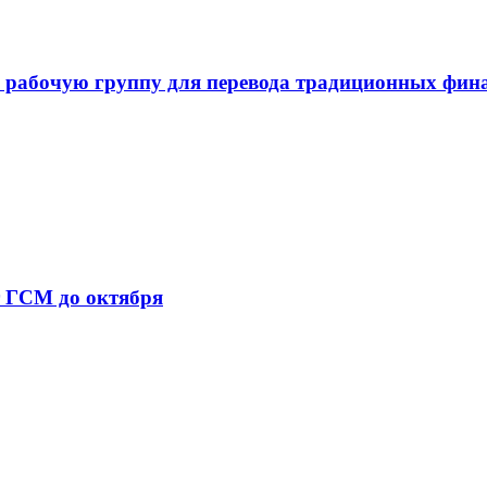
 рабочую группу для перевода традиционных фин
т ГСМ до октября