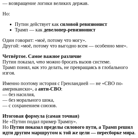
— возвращение логики великих держав.
Но:
Путин действует как
силовой ревизионист
Трамп — как
девелопер-ревизионист
Один говорит: «моё, потому что могу».
Другой: «моё, потому что выгодно всем — особенно мне».
Четвёртое. Самое важное различие
Путин показал,
что
можно бросать вызов системе.
Трамп понял,
как
это делать, не превращаясь в глобального
изгоя.
Именно поэтому история с Гренландией — не «СВО по-
американски», а
анти-СВО
:
— без насилия,
— без морального шока,
— с сохранением союзов.
Итоговая формула (самая точная)
Не «Путин подал пример Трампу».
Но
Путин показал пределы силового пути, а Трамп решил
идти другим маршрутом к той же цели — пересборке мира
.