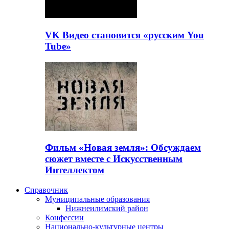
VK Видео становится «русским You
Tube»
Фильм «Новая земля»: Обсуждаем
сюжет вместе с Искусственным
Интеллектом
Справочник
Муниципальные образования
Нижнеилимский район
Конфессии
Национально-культурные центры