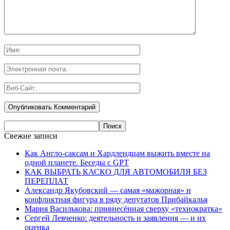
Свежие записи
Как Англо-саксам и Хардлендцам выжить вместе на
одной планете. Беседы с GPT
КАК ВЫБРАТЬ КАСКО ДЛЯ АВТОМОБИЛЯ БЕЗ
ПЕРЕПЛАТ
Александр Якубовский — самая «мажорная» и
конфликтная фигура в ряду депутатов Прибайкалья
Мария Василькова: привнесённая сверху «технократка»
Сергей Левченко: деятельность и заявления — и их
оценка