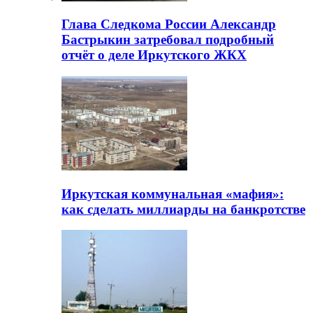
Глава Следкома России Александр
Бастрыкин затребовал подробный
отчёт о деле Иркутского ЖКХ
Иркутская коммунальная «мафия»:
как сделать миллиарды на банкротстве