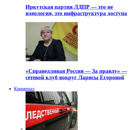
Иркутская партия ЛДПР — это не
идеология, это инфраструктура доступа
«Справедливая Россия — За правду» —
сетевой клуб вокруг Ларисы Егоровой
Криминал