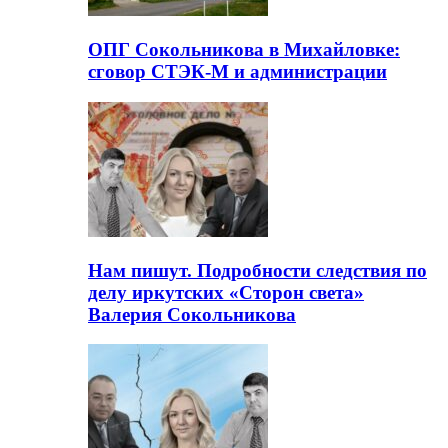
ОПГ Сокольникова в Михайловке:
сговор СТЭК-М и администрации
Нам пишут. Подробности следствия по
делу иркутских «Сторон света»
Валерия Сокольникова