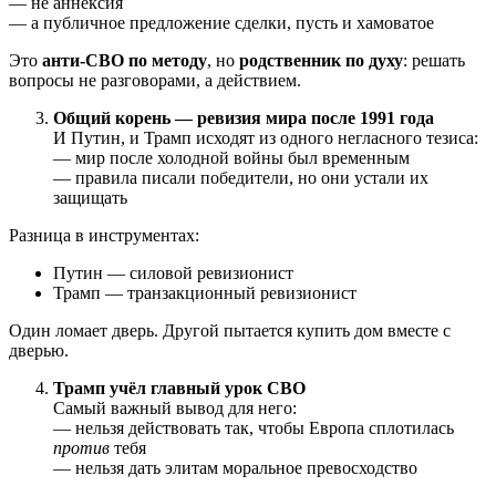
— не аннексия
— а публичное предложение сделки, пусть и хамоватое
Это
анти-СВО по методу
, но
родственник по духу
: решать
вопросы не разговорами, а действием.
Общий корень — ревизия мира после 1991 года
И Путин, и Трамп исходят из одного негласного тезиса:
— мир после холодной войны был временным
— правила писали победители, но они устали их
защищать
Разница в инструментах:
Путин — силовой ревизионист
Трамп — транзакционный ревизионист
Один ломает дверь. Другой пытается купить дом вместе с
дверью.
Трамп учёл главный урок СВО
Самый важный вывод для него:
— нельзя действовать так, чтобы Европа сплотилась
против
тебя
— нельзя дать элитам моральное превосходство