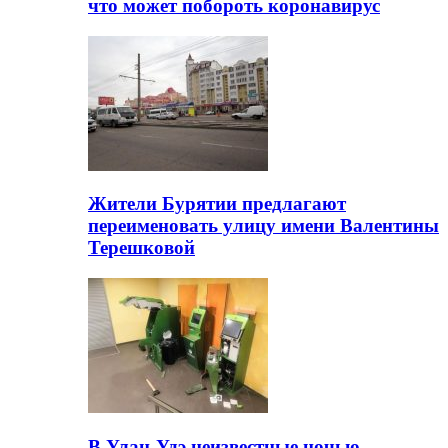
что может побороть коронавирус
Жители Бурятии предлагают
переименовать улицу имени Валентины
Терешковой
В Улан-Удэ неизвестные ночью