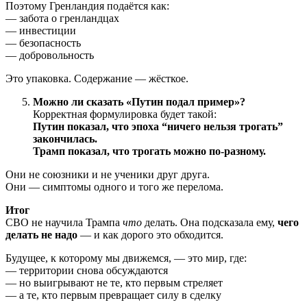
Поэтому Гренландия подаётся как:
— забота о гренландцах
— инвестиции
— безопасность
— добровольность
Это упаковка. Содержание — жёсткое.
Можно ли сказать «Путин подал пример»?
Корректная формулировка будет такой:
Путин показал, что эпоха “ничего нельзя трогать”
закончилась.
Трамп показал, что трогать можно по-разному.
Они не союзники и не ученики друг друга.
Они — симптомы одного и того же перелома.
Итог
СВО не научила Трампа
что
делать. Она подсказала ему,
чего
делать не надо
— и как дорого это обходится.
Будущее, к которому мы движемся, — это мир, где:
— территории снова обсуждаются
— но выигрывают не те, кто первым стреляет
— а те, кто первым превращает силу в сделку