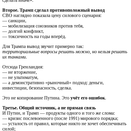
сделать иначе».
Второе. Трамп сделал противоположный вывод
СВО наглядно показала цену силового сценария:
— санкции,
— мобилизация союзников против тебя,
— долгий конфликт,
— токсичность на годы вперёд.
Для Трампа вывод звучит примерно так:
территориальные вопросы решать можно, но нельзя решать
их танками
.
Отсюда Гренландия:
— не вторжение,
— не ультиматум,
— а демонстративно «рыночный» подход: деньги,
инвестиции, безопасность, сделка.
Это не копирование Путина. Это
учёт его ошибок
.
Третье. Общий источник, а не прямая связь
И Путин, и Трамп — продукты одного и того же слома:
— кризис послевоенного (после 1991) мирового порядка;
— усталость от правил, которые никто не хочет обеспечивать
силой;