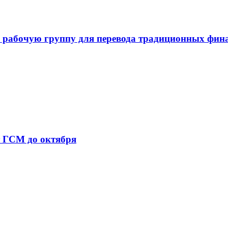
 рабочую группу для перевода традиционных фин
т ГСМ до октября