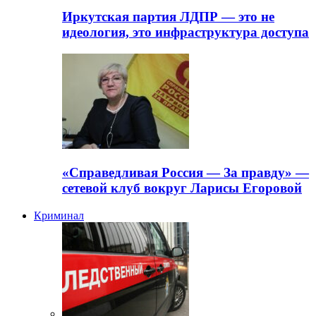
Иркутская партия ЛДПР — это не
идеология, это инфраструктура доступа
«Справедливая Россия — За правду» —
сетевой клуб вокруг Ларисы Егоровой
Криминал