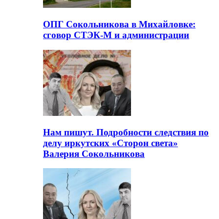
ОПГ Сокольникова в Михайловке:
сговор СТЭК-М и администрации
Нам пишут. Подробности следствия по
делу иркутских «Сторон света»
Валерия Сокольникова