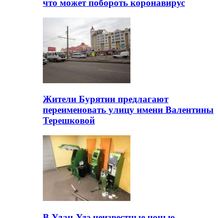
что может побороть коронавирус
Жители Бурятии предлагают
переименовать улицу имени Валентины
Терешковой
В Улан-Удэ неизвестные ночью