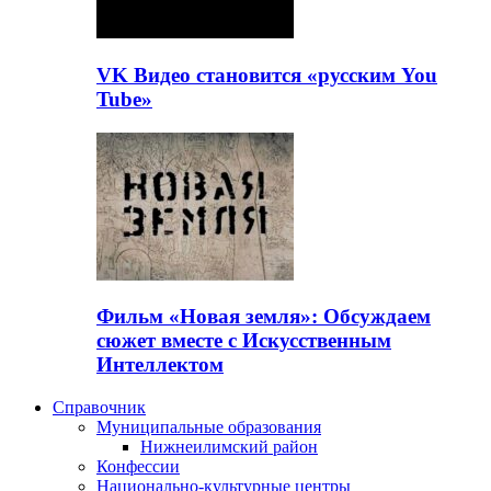
VK Видео становится «русским You
Tube»
Фильм «Новая земля»: Обсуждаем
сюжет вместе с Искусственным
Интеллектом
Справочник
Муниципальные образования
Нижнеилимский район
Конфессии
Национально-культурные центры