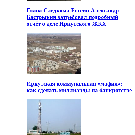
Глава Следкома России Александр
Бастрыкин затребовал подробный
отчёт о деле Иркутского ЖКХ
Иркутская коммунальная «мафия»:
как сделать миллиарды на банкротстве