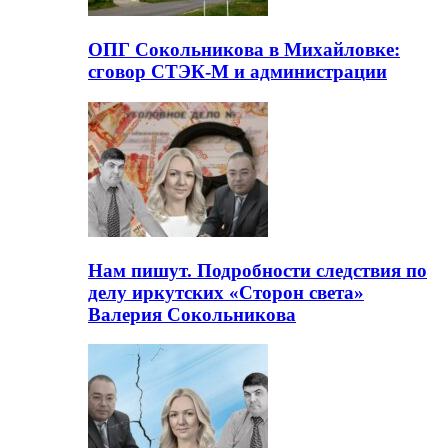
ОПГ Сокольникова в Михайловке:
сговор СТЭК-М и администрации
Нам пишут. Подробности следствия по
делу иркутских «Сторон света»
Валерия Сокольникова