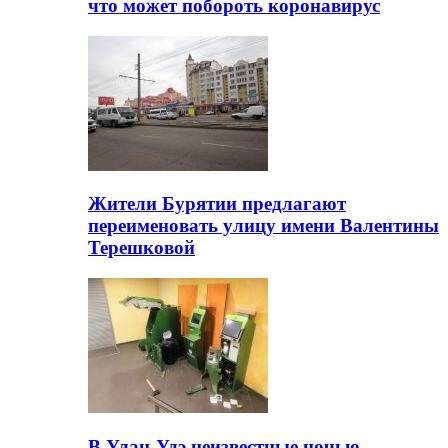
что может побороть коронавирус
Жители Бурятии предлагают
переименовать улицу имени Валентины
Терешковой
В Улан-Удэ неизвестные ночью