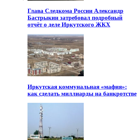
Глава Следкома России Александр
Бастрыкин затребовал подробный
отчёт о деле Иркутского ЖКХ
Иркутская коммунальная «мафия»:
как сделать миллиарды на банкротстве