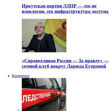
Иркутская партия ЛДПР — это не
идеология, это инфраструктура доступа
«Справедливая Россия — За правду» —
сетевой клуб вокруг Ларисы Егоровой
Криминал