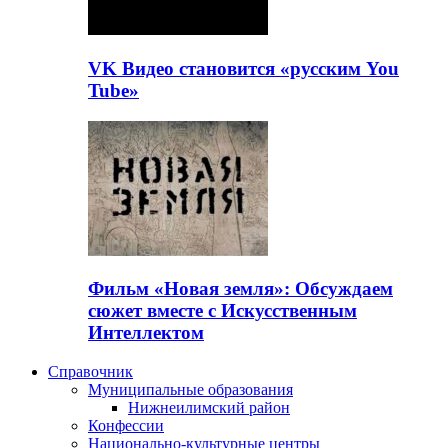
VK Видео становится «русским You
Tube»
Фильм «Новая земля»: Обсуждаем
сюжет вместе с Искусственным
Интеллектом
Справочник
Муниципальные образования
Нижнеилимский район
Конфессии
Национально-культурные центры