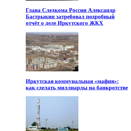
Глава Следкома России Александр
Бастрыкин затребовал подробный
отчёт о деле Иркутского ЖКХ
Иркутская коммунальная «мафия»:
как сделать миллиарды на банкротстве