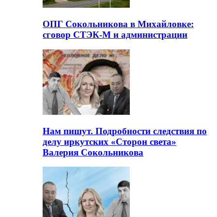
ОПГ Сокольникова в Михайловке:
сговор СТЭК-М и администрации
Нам пишут. Подробности следствия по
делу иркутских «Сторон света»
Валерия Сокольникова