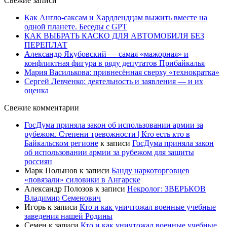
Свежие записи
Как Англо-саксам и Хардлендцам выжить вместе на
одной планете. Беседы с GPT
КАК ВЫБРАТЬ КАСКО ДЛЯ АВТОМОБИЛЯ БЕЗ
ПЕРЕПЛАТ
Александр Якубовский — самая «мажорная» и
конфликтная фигура в ряду депутатов Прибайкалья
Мария Василькова: привнесённая сверху «технократка»
Сергей Левченко: деятельность и заявления — и их
оценка
Свежие комментарии
ГосДума приняла закон об использовании армии за
рубежом. Степени тревожности | Кто есть кто в
Байкальском регионе
к записи
ГосДума приняла закон
об использовании армии за рубежом для защиты
россиян
Марк Полынов
к записи
Банду наркоторговцев
«повязали» силовики в Ангарске
Александр Полозов
к записи
Некролог: ЗВЕРЬКОВ
Владимир Семенович
Игорь
к записи
Кто и как уничтожал военные учебные
заведения нашей Родины
Семен
к записи
Кто и как уничтожал военные учебные