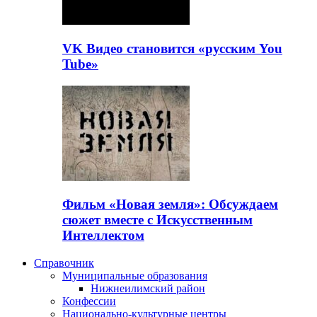
VK Видео становится «русским You
Tube»
Фильм «Новая земля»: Обсуждаем
сюжет вместе с Искусственным
Интеллектом
Справочник
Муниципальные образования
Нижнеилимский район
Конфессии
Национально-культурные центры