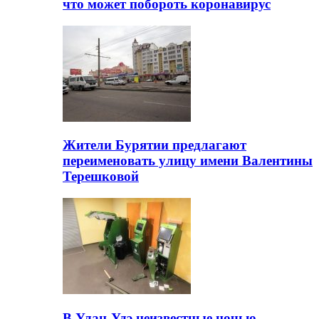
что может побороть коронавирус
Жители Бурятии предлагают
переименовать улицу имени Валентины
Терешковой
В Улан-Удэ неизвестные ночью