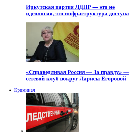
Иркутская партия ЛДПР — это не
идеология, это инфраструктура доступа
«Справедливая Россия — За правду» —
сетевой клуб вокруг Ларисы Егоровой
Криминал